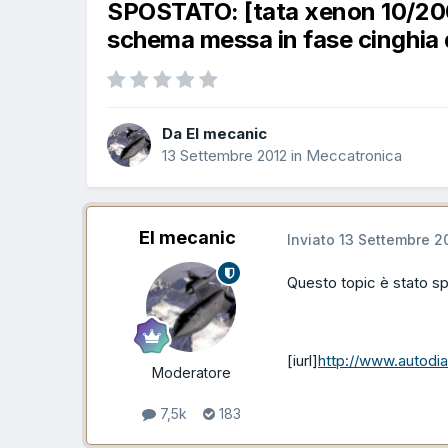
SPOSTATO: [tata xenon 10/200
schema messa in fase cinghia 
Da El mecanic
13 Settembre 2012
in
Meccatronica
El mecanic
Inviato
13 Settembre 2
Questo topic è stato s
[iurl]
http://www.autodia
Moderatore
7,5k
183