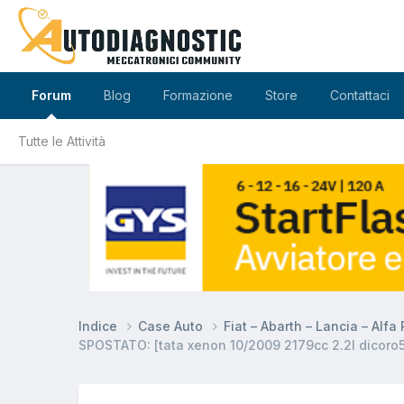
Forum
Blog
Formazione
Store
Contattaci
Tutte le Attività
Indice
Case Auto
Fiat – Abarth – Lancia – Alf
SPOSTATO: [tata xenon 10/2009 2179cc 2.2l dicoro5