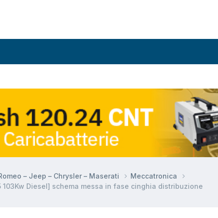
a Romeo – Jeep – Chrysler – Maserati
Meccatronica
 103Kw Diesel] schema messa in fase cinghia distribuzione