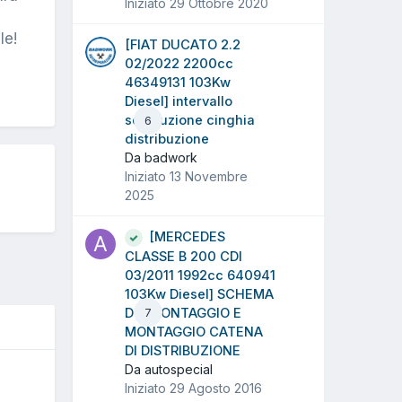
Iniziato
29 Ottobre 2020
le!
[FIAT DUCATO 2.2
02/2022 2200cc
46349131 103Kw
Diesel] intervallo
sostituzione cinghia
6
distribuzione
Da badwork
Iniziato
13 Novembre
2025
[MERCEDES
CLASSE B 200 CDI
03/2011 1992cc 640941
103Kw Diesel] SCHEMA
DI SMONTAGGIO E
7
MONTAGGIO CATENA
DI DISTRIBUZIONE
Da autospecial
O
Iniziato
29 Agosto 2016