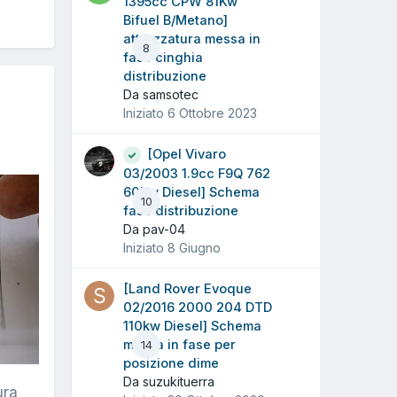
1395cc CPW 81Kw
Bifuel B/Metano]
attrezzatura messa in
8
fase cinghia
distribuzione
Da samsotec
Iniziato
6 Ottobre 2023
[Opel Vivaro
03/2003 1.9cc F9Q 762
60Kw Diesel] Schema
10
fase distribuzione
Da pav-04
Iniziato
8 Giugno
[Land Rover Evoque
02/2016 2000 204 DTD
110kw Diesel] Schema
messa in fase per
14
posizione dime
Da suzukituerra
ura