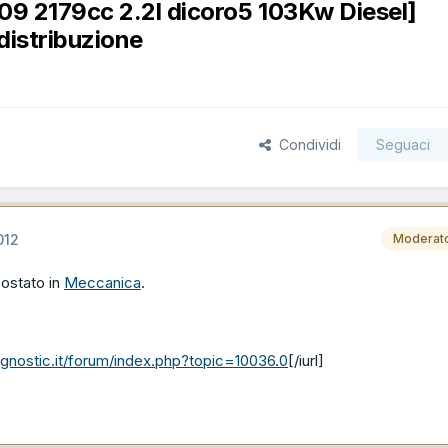
9 2179cc 2.2l dicoro5 103Kw Diesel]
distribuzione
Condividi
Seguaci
012
Moderat
postato in
Meccanica
.
gnostic.it/forum/index.php?topic=10036.0
[/iurl]