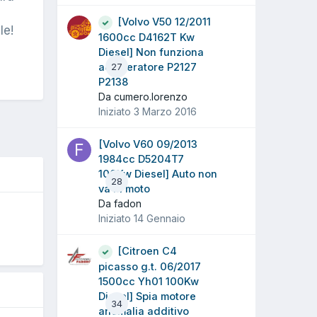
[Volvo V50 12/2011
le!
1600cc D4162T Kw
Diesel] Non funziona
acceleratore P2127
27
P2138
Da cumero.lorenzo
Iniziato
3 Marzo 2016
[Volvo V60 09/2013
1984cc D5204T7
100Kw Diesel] Auto non
28
va in moto
Da fadon
O
Iniziato
14 Gennaio
[Citroen C4
picasso g.t. 06/2017
1500cc Yh01 100Kw
Diesel] Spia motore
34
anomalia additivo