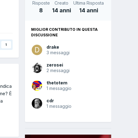
Risposte
Creato
Ultima Risposta
8
14 anni
14 anni
MIGLIOR CONTRIBUTO IN QUESTA
DISCUSSIONE
1
drake
3 messaggi
zerosei
2 messaggi
thetotem
indica
1 messaggio
ine? È
la
cdr
1 messaggio