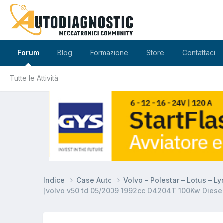
Forum
Blog
Formazione
Store
Contattaci
Tutte le Attività
Indice
Case Auto
Volvo – Polestar – Lotus – L
[volvo v50 td 05/2009 1992cc D4204T 100Kw Diesel