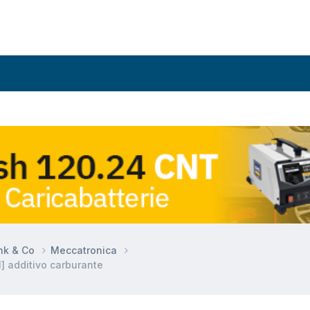
ynk & Co
Meccatronica
] additivo carburante