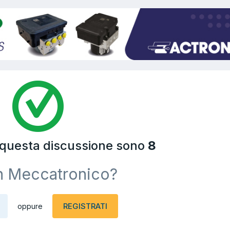
a questa discussione sono
8
n Meccatronico?
REGISTRATI
oppure