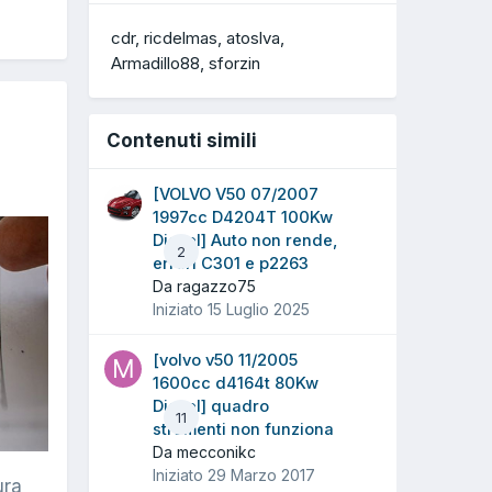
cdr
ricdelmas
atoslva
Armadillo88
sforzin
Contenuti simili
[VOLVO V50 07/2007
1997cc D4204T 100Kw
Diesel] Auto non rende,
2
errori C301 e p2263
Da ragazzo75
Iniziato
15 Luglio 2025
[volvo v50 11/2005
1600cc d4164t 80Kw
Diesel] quadro
11
strumenti non funziona
Da mecconikc
Iniziato
29 Marzo 2017
ura