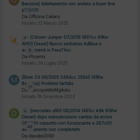
Benzina] Adattamento non andato a buon fine
p175f00
0
Da Officina Caliaro
Iniziato
22 Marzo 2025
[Citroen Jumper 07/2019 1997cc 81Kw
AH03 Diesel] Nuovo serbatoio AdBlue e
adattamenti in PassThru
8
Da Phoenix
Iniziato
29 Luglio 2025
[Bmw Z4 09/2005 2494cc 256s5 141Kw
Benzina] Problemi farfalla
17
Da MarcopetilloMgAuto
Iniziato
18 Dicembre 2024
[mercedes a180 06/2014 1461cc k9k 80Kw
Diesel] dopo manutenzione cambio da errore
092500 cassetto non funzionante e 287c00
45
adattamento non completato
Da davide2000