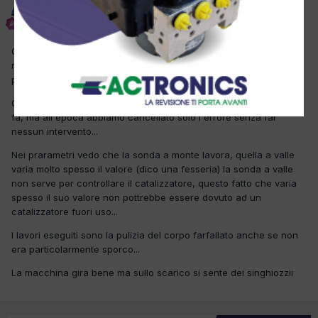
alfredo1981
Inviato
18 Aprile 2012
Questa macchina a spia motore acceso, in diagnosi con il mio
nuovo brain bee f-touch trovo errore p0420 ma la macchina non
presenta nessun errore...
Questo errore a questa macchina si era gia ripresentato un'anno
fa, ma all'epoca abbiamo cancellato solo l'errore senza far
nessun intervento...
Nei prarametri vedo che la sonda a monte lavora, quella a valle
varia molto spesso il valore (dico una fesseria) la sonda a valle
non serve per controllare il catalizzatore, questo fatto che varia
spesso il suo valore non pottrebbe essere dovuto ad un
catalizzatore fuori uso...
I lavori eseguiti sono la pulizia del corpo farfallato anche se non
era particolarmente sporco...
La macchina gira bene ma sullo scarico si sente dei singhiozzii