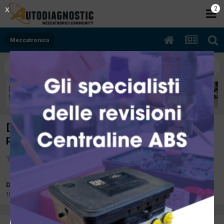
2
X
Meccatronica
[citroen c2 07/2005 1.1cc hfx Kw Benzina]
p0420
Da alfredo1981
18 Aprile 2012
in
Meccatronica