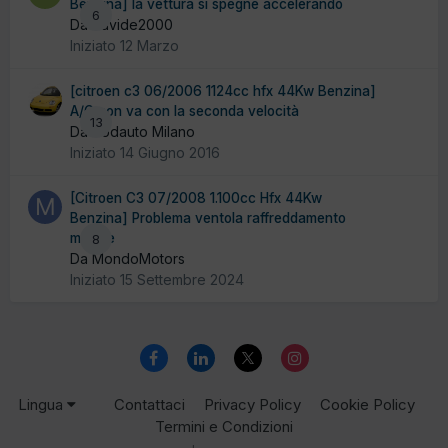
Benzina] la vettura si spegne accelerando
6
Da davide2000
Iniziato
12 Marzo
[citroen c3 06/2006 1124cc hfx 44Kw Benzina]
A/C non va con la seconda velocità
13
Da Sodauto Milano
Iniziato
14 Giugno 2016
[Citroen C3 07/2008 1.100cc Hfx 44Kw
Benzina] Problema ventola raffreddamento
motore
8
Da MondoMotors
Iniziato
15 Settembre 2024
Lingua
Contattaci
Privacy Policy
Cookie Policy
Termini e Condizioni