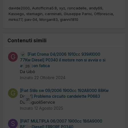
davide2000
Autofficina5.8
xyz
roncadelle
andy69
Kassego
stemagin
carminati
Giuseppe Parisi
Offbrescia
mirko77
pav-04
Morgan83
gianni1810
Contenuti simili
[Fiat Croma 04/2006 1910cc 939A1000
77Kw Diesel] P0340 il motore non si avvia o si
avvia con fatica
26
Da Gibò
Iniziato
22 Ottobre 2024
[Fiat Stilo sw 09/2006 1900cc 192A8000 88Kw
Diesel] Problema circuito candelette P0683
31
Da GriguoliService
Iniziato
12 Agosto 2025
[FIAT MULTIPLA 06/2007 1900cc 186A9000
88Kw Diesel] ERRORE P0340