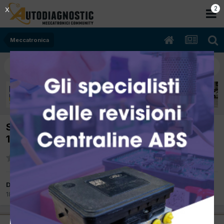
2
X
Meccatronica
SPOSTATO: [fiat croma 09/2006 1900cc
1233 88Kw Diesel] Motore non rende
Da El mecanic
18 Aprile 2012
in
Meccatronica