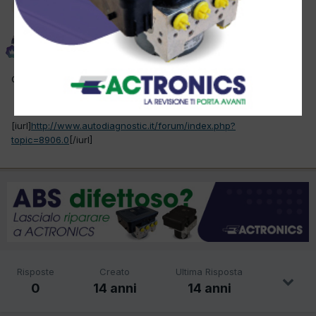
Moderatore
El mecanic
Inviato
18 Aprile 2012
Questo topic è stato spostato in
Diagnosi elettronica
.
[iurl]
http://www.autodiagnostic.it/forum/index.php?
topic=8906.0
[/iurl]
Risposte
Creato
Ultima Risposta
0
14 anni
14 anni