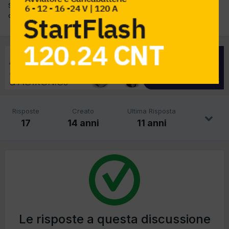
Si sentono voci che la motorscan stia sparendo ,ne sapete
qualcosa?
Risposte
Creato
Ultima Risposta
17
14 anni
11 anni
Le risposte a questa discussione