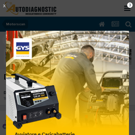
2
X
Motorscan
[Motorscan] Come va l'Azienda?
Da piter
18 Aprile 2012
in
Motorscan
piter
Inviato
18 Aprile 2012