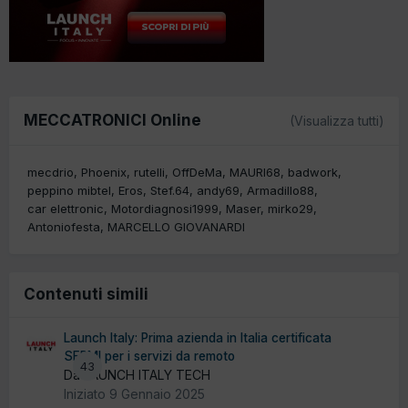
MECCATRONICI Online
(Visualizza tutti)
mecdrio
Phoenix
rutelli
OffDeMa
MAURI68
badwork
peppino mibtel
Eros
Stef.64
andy69
Armadillo88
car elettronic
Motordiagnosi1999
Maser
mirko29
Antoniofesta
MARCELLO GIOVANARDI
Contenuti simili
Launch Italy: Prima azienda in Italia certificata
SERMI per i servizi da remoto
43
Da LAUNCH ITALY TECH
Iniziato
9 Gennaio 2025