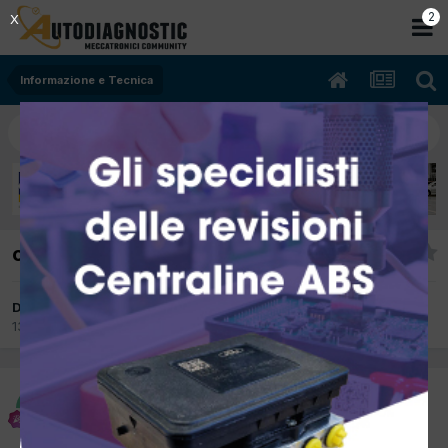
2
X
Informazione e Tecnica
candelette inferiori a 12Volt
Da ceccolino
13 Aprile 2012
in
Informazione e Tecnica
ceccolino
Inviato
13 Aprile 2012