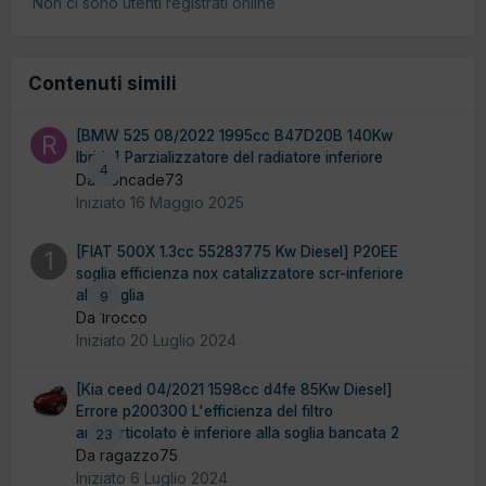
Non ci sono utenti registrati online
Contenuti simili
[BMW 525 08/2022 1995cc B47D20B 140Kw
Ibrida] Parzializzatore del radiatore inferiore
4
Da Roncade73
Iniziato
16 Maggio 2025
[FIAT 500X 1.3cc 55283775 Kw Diesel] P20EE
soglia efficienza nox catalizzatore scr-inferiore
alla soglia
9
Da 1rocco
Iniziato
20 Luglio 2024
[Kia ceed 04/2021 1598cc d4fe 85Kw Diesel]
Errore p200300 L'efficienza del filtro
antiparticolato è inferiore alla soglia bancata 2
23
Da ragazzo75
Iniziato
6 Luglio 2024