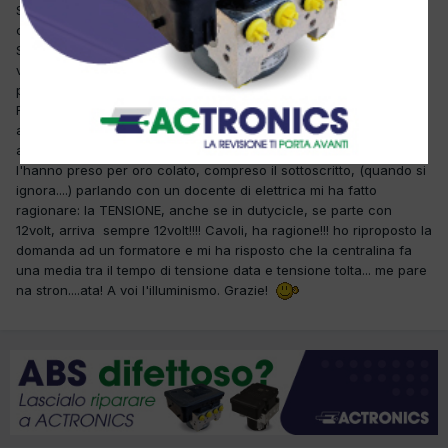
Scusate la mia domanda, ma visto la mia ignoranza chiedo lumi a
chi è più esperto, pensando possa essere utile anche ad altri.
Sappiamo che alcune candelette recenti sono pilotate con un
voltaggio inferiore a 12V. Mi son sempre chiesto come è possibile
pilotarle a 5 volt, anche se sulla candeletta è scritto 11volt.
Formatori di diversi corsi mi hanno spiegato che vengono
alimentate in dutycycle, per cui una tensione iniziale di 12volt può
arrivare alle candelette a 5volt. premetto che tutti i partecipanti
l'hanno preso per oro colato, compreso il sottoscritto, (quando si
ignora....) parlando con un docente di elettrica mi ha fatto
ragionare: la TENSIONE, anche se in dutycicle, se parte con
12volt, arriva sempre 12volt!!!! Cavoli, ha ragione!!! ho riproposto la
domanda ad un formatore e mi ha risposto che la centralina fa
una media tra il tempo di tensione data e tensione tolta... me pare
na stron....ata! A voi l'illuminismo. Grazie!