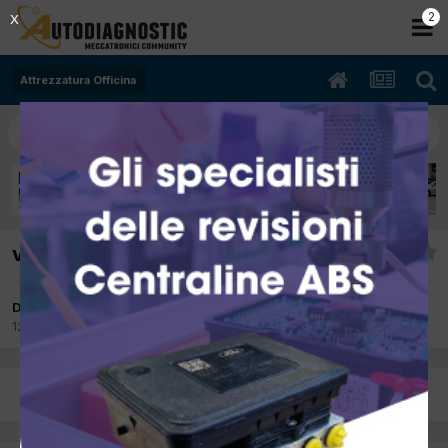
2
X
Attrezzatura Officina
vasca lavapezzi
Da miky
12 Aprile 2012
in
Attrezzatura Officina
PREC
Pagina 1 di 4
AVANTI