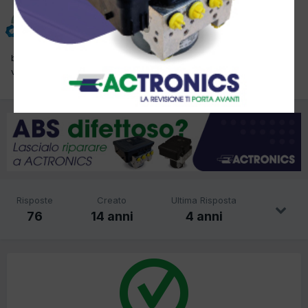
miky
Inviato
12 Aprile 2012
buongiorno ragazzi, in officina dobbiamo acquistare una nuova
vasca lavapezzi, voi cosa usate? che mi consigliate?
Risposte
Creato
Ultima Risposta
76
14 anni
4 anni