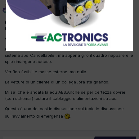
piter
Inviato
5 Aprile 2012
Batteria a terra ,dopo avviamento con booster e successiva sost
batteria ,le spie esp e abs rimangono accese
Scansione sistemi vari errori riguardanti calo tensione e ABS .
Cancellati tutti tranne in abs ,P046A (1130) malfunzionamento
sistema abs .Cancellabile , ma appena giro il quadro riappare e le
spie rimangono accese.
Verifica fusibili e masse esterne ,ma nulla.
La vetture di un cliente di un collega ,ora sta girando.
Mi sa' che è andata la ecu ABS.Anche se per certezza dovrei
(con schema ) testare il cablaggio e alimentazioni su abs.
Questo è uno dei casi in discussione sul topic in discussione
sull'avviamento di emergenza