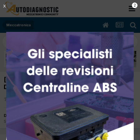
2
X
Meccatronica
[A3 8P 1.9 tdi 09/2008 1986cc BLS 77Kw
Diesel] Malfunzionamento ABS
Da piter
5 Aprile 2012
in
Meccatronica