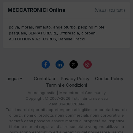
MECCATRONICI Online
(Visualizza tutti)
polva
moras
ramauto
angeloturbo
peppino mibtel
pasquale
SERRATORESRL
Offbrescia
ciorben
AUTOFFICINA AZ
CYRUS
Daniele Fracci
Lingua
Contattaci
Privacy Policy
Cookie Policy
Termini e Condizioni
Autodiagnostic | Meccatronici Community
Copyright © 2007-2026 Tutti i diritti riservati
P.iva 03438870044
Tutti i marchi riportati appartengono ai legittimi proprietari; marchi
di terzi, nomi di prodotti, nomi commerciali, nomi corporativi e
società citati possono essere marchi di proprietà dei rispettivi
titolari o marchi registrati d'altre società e vengono utilizzati a
puro scopo esplicativo ed a beneficio del possessore, senza