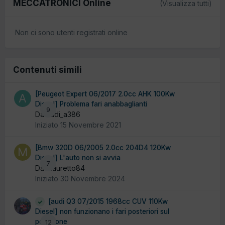
MECCATRONICI Online
(Visualizza tutti)
Non ci sono utenti registrati online
Contenuti simili
[Peugeot Expert 06/2017 2.0cc AHK 100Kw
Diesel] Problema fari anabbaglianti
9
Da audi_a386
Iniziato
15 Novembre 2021
[Bmw 320D 06/2005 2.0cc 204D4 120Kw
Diesel] L'auto non si avvia
7
Da Mauretto84
Iniziato
30 Novembre 2024
[audi Q3 07/2015 1968cc CUV 110Kw
Diesel] non funzionano i fari posteriori sul
portellone
12