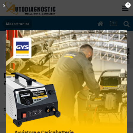
2
X
Meccatronica
[x3 05/2007 2.0cc 204d4 110Kw Diesel] fari
accensione sporadico dei fari
Da delta
4 Aprile 2012
in
Meccatronica