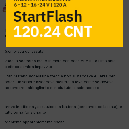
delta
Inviato
4 Aprile 2012
bmw x3
il cliente notava di tanto in tanto i fari accendersi e po spegnersi
senza che nessuno toccasse niente
stamattina la macchina non partiva a causa la batteria scarica
(sembrava collassata)
vado in soccorso metto in moto con booster e tutto l'impianto
elettrico sembra impazzito
i fari restano accesi una freccia non si staccava e l'altra per
poter funzionare bisognava mettere la leva come se dovevo
accendere l'abbagliante e in più tute le spie accese
arrivo in officina , sostituisco la batteria (pensando collassata), e
tutto torna funzionante
problema apparentemente risolto