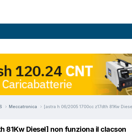
DS
Meccatronica
[astra h 06/2005 1700cc z17dth 81Kw Diese
h 81Kw Diesel] non funziona il clacson