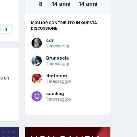
8
14 anni
14 anni
MIGLIOR CONTRIBUTO IN QUESTA
DISCUSSIONE
2
cdr
2 messaggi
Brunosola
2 messaggi
i
thetotem
ta un
1 messaggio
candiag
1 messaggio