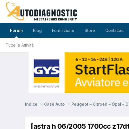
Forum
Blog
Formazione
Store
Contattaci
Tutte le Attività
Indice
Case Auto
Peugeot – Citroën – Opel – 
[astra h 06/2005 1700cc z17dt