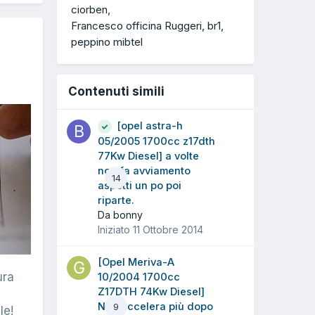
ciorben
Francesco officina Ruggeri
br1
peppino mibtel
Contenuti simili
[opel astra-h
05/2005 1700cc z17dth
77Kw Diesel] a volte
non fa avviamento
14
aspetti un po poi
riparte.
Da bonny
Iniziato
11 Ottobre 2014
[Opel Meriva-A
ura
10/2004 1700cc
Z17DTH 74Kw Diesel]
Non accelera più dopo
9
le!