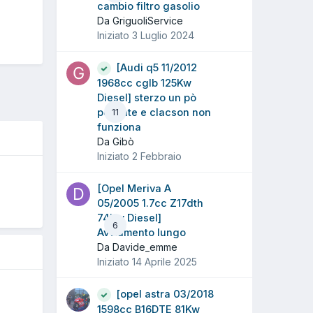
cambio filtro gasolio
Da GriguoliService
Iniziato
3 Luglio 2024
[Audi q5 11/2012
1968cc cglb 125Kw
Diesel] sterzo un pò
pesante e clacson non
11
funziona
Da Gibò
Iniziato
2 Febbraio
O
[Opel Meriva A
05/2005 1.7cc Z17dth
74Kw Diesel]
6
Avviamento lungo
Da Davide_emme
Iniziato
14 Aprile 2025
[opel astra 03/2018
1598cc B16DTE 81Kw