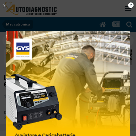
2
X
Meccatronica
[Sprinter 213 cd 04/2003 2148cc 611891
95Kw Diesel] Non fa' avviamento Start error
Da piter
2 Aprile 2012
in
Meccatronica