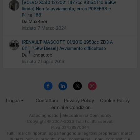
[VOLVO XC40 12/2021 1477cc B3154T10 95Kw
Ibrida] Non fa avviamento, errori P06EF68 e
P0A9068
18
Da MaxBeer
Iniziato
7 Marzo 2024
[RENAULT MASCOTT 01/2010 2953cc ZD3 A
606 95Kw Diesel] Avviamento difficoltoso
11
Da tecnoautob
Iniziato
2 Luglio 2016
Lingua
Contattaci
Privacy Policy
Cookie Policy
Termini e Condizioni
Autodiagnostic | Meccatronici Community
Copyright © 2007-2026 Tutti i diritti riservati
P.iva 03438870044
Tutti i marchi riportati appartengono ai legittimi proprietari; marchi
di terzi, nomi di prodotti, nomi commerciali, nomi corporativi e