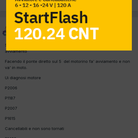
PREC
Pagina 1 di 2
AVANTI
piter
Inviato
2 Aprile 2012
Spento per un rifirnimento ,all'avviamento non gira motorino
avviamento
Facendo il ponte diretto sul 5 del motorino fa' avviamento e non
va' in moto.
Ui diagnosi motore
P2006
P1187
P2007
P1615
Cancellabili e non sono tornati