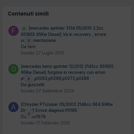
Contenuti simili
[mercedes sprinter 313d 05/2010 2.2cc
651955 95Kw Diesel] Va in recovery , errore
sovralimentazione
11
Da ferri
Iniziato
27 Luglio 2015
[mercedes benz sprinter 12/2012 2143cc 651955
95Kw Diesel] furgone in recovery con errori
p0236,p0263,p0269,p0272,p0266
8
Da guizzetti
Iniziato
27 Settembre 2024
[Chrysler PTcruiser 05/2003 2148cc 664 89Kw
Diesel] Errore diagnosi P0195
3
Da Alex1978
Iniziato
17 Febbraio 2025