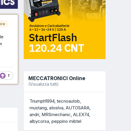
ore
le
in
1
MECCATRONICI Online
(Visualizza tutti)
Triumph1994
tecnoautob
mustang
atoslva
AUTOSARA
andri
MRSmechanic
ALEX74
albycorsa
peppino mibtel