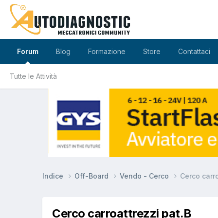
Forum
Blog
Formazione
Store
Contattaci
Tutte le Attività
Indice
Off-Board
Vendo - Cerco
Cerco carro
Cerco carroattrezzi pat.B