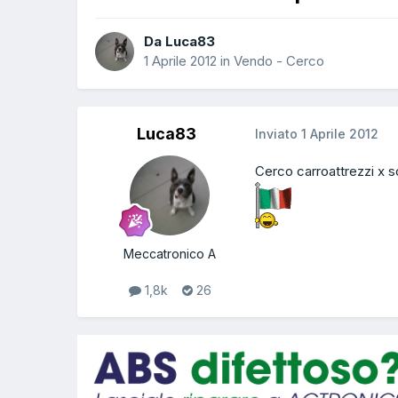
Da Luca83
1 Aprile 2012
in
Vendo - Cerco
Luca83
Inviato
1 Aprile 2012
Cerco carroattrezzi x s
Meccatronico A
1,8k
26