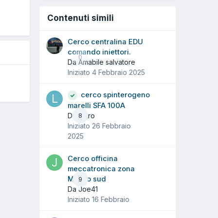
O
Contenuti simili
Cerco centralina EDU
comando iniettori.
0
Da Amabile salvatore
Iniziato
4 Febbraio 2025
cerco spinterogeno
marelli SFA 100A
Da liistro
8
Iniziato
26 Febbraio
2025
Cerco officina
meccatronica zona
Milano sud
9
Da Joe41
Iniziato
16 Febbraio