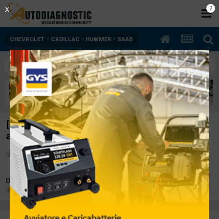
1
X
CHEVROLET - CADILLAC - HUMMER - SAAB
[cruze 10/2010 1998cc z20d1 120Kw Diesel]
azzeramento service
Da Audi SP
30 Marzo 2012
in
CHEVROLET - CADILLAC - HUMMER - SAAB