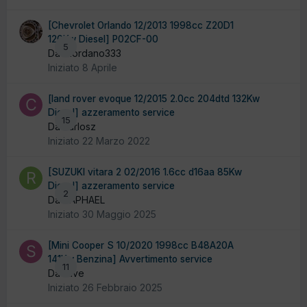
[Chevrolet Orlando 12/2013 1998cc Z20D1
120Kw Diesel] P02CF-00
5
Da Giordano333
Iniziato
8 Aprile
[land rover evoque 12/2015 2.0cc 204dtd 132Kw
Diesel] azzeramento service
15
Da carlosz
Iniziato
22 Marzo 2022
[SUZUKI vitara 2 02/2016 1.6cc d16aa 85Kw
Diesel] azzeramento service
2
Da RAPHAEL
Iniziato
30 Maggio 2025
[Mini Cooper S 10/2020 1998cc B48A20A
141Kw Benzina] Avvertimento service
11
Da stive
Iniziato
26 Febbraio 2025