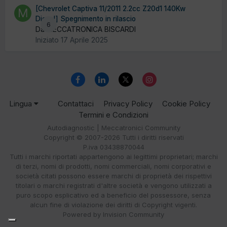
[Chevrolet Captiva 11/2011 2.2cc Z20d1 140Kw
Diesel] Spegnimento in rilascio
6
Da MECCATRONICA BISCARDI
Iniziato
17 Aprile 2025
Lingua
Contattaci
Privacy Policy
Cookie Policy
Termini e Condizioni
Autodiagnostic | Meccatronici Community
Copyright © 2007-2026 Tutti i diritti riservati
P.iva 03438870044
Tutti i marchi riportati appartengono ai legittimi proprietari; marchi
di terzi, nomi di prodotti, nomi commerciali, nomi corporativi e
società citati possono essere marchi di proprietà dei rispettivi
titolari o marchi registrati d'altre società e vengono utilizzati a
puro scopo esplicativo ed a beneficio del possessore, senza
alcun fine di violazione dei diritti di Copyright vigenti.
Powered by Invision Community