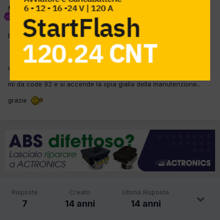
Audi SP
Inviato
30 Marzo 2012
buon giorno a tutti..
sapete come si azzera service su questa car?
mi da code 92 e si accende la spia gialla della manutenzione..
grazie
Risposte
Creato
Ultima Risposta
7
14 anni
14 anni