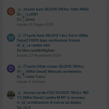
[toyota auris 05/2010 1364cc 1ndtv 66Kw
Diesel] p0191
2
Da guerrini
Iniziato
13 Giugno 2025
[Toyota Auris 08/2012 1.4cc 1nd-tv 66Kw
Diesel] P0810 dopo sostituzione frizione
idraulica cambio mmt
6
Da MarcopetilloMgAuto
Iniziato
27 Novembre 2024
[Toyota Urban cruiser 05/2010 1364cc
1ndtv 66Kw Diesel] Mancato avviamento
8
Da Daniele Fracci
Iniziato
5 Gennaio
[toyota corolla E12U 06/2005 1364cc 1ND
TV 66Kw Diesel] cambio M MT in recovery
nessuna indicazione di marcia sul display
28
Da O.E,R