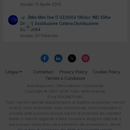
Iniziato
13 Aprile 2014
[Mini Mini One D 02/2004 1364cc 1ND 55Kw
Diesel] Sostituzione Catena Distribuzione
4
Da Stef.64
Iniziato
20 Febbraio
Lingua
Contattaci
Privacy Policy
Cookie Policy
Termini e Condizioni
Autodiagnostic | Meccatronici Community
Copyright © 2007-2026 Tutti i diritti riservati
P.iva 03438870044
Tutti i marchi riportati appartengono ai legittimi proprietari; marchi
di terzi, nomi di prodotti, nomi commerciali, nomi corporativi e
società citati possono essere marchi di proprietà dei rispettivi
titolari o marchi registrati d'altre società e vengono utilizzati a
puro scopo esplicativo ed a beneficio del possessore, senza
alcun fine di violazione dei diritti di Copyright vigenti.