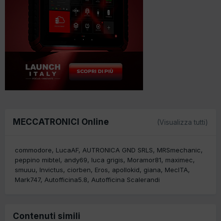
MECCATRONICI Online
(Visualizza tutti)
commodore
LucaAF
AUTRONICA GND SRLS
MRSmechanic
peppino mibtel
andy69
luca grigis
Moramor81
maximec
smuuu
Invictus
ciorben
Eros
apollokid
giana
MecITA
Mark747
Autofficina5.8
Autofficina Scalerandi
Contenuti simili