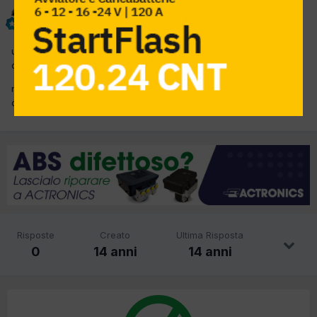
dagi66
Inviato
22 Marzo 2012
un saluto a tutto il forum,chiedo aiuto in quest sezione (non so
dove metterla) e per metterla in evidenza.
mi occorrerebbe un piano di lavoro per stacco cruscotto su
questa car. devo sostituire il tetto.
Risposte
Creato
Ultima Risposta
0
14 anni
14 anni