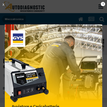
Meccatronica
[auris 10/2010 1364cc 1nd tv 66Kw Diesel]
stacco plancia cruscotto
Da dagi66
22 Marzo 2012
in
Meccatronica