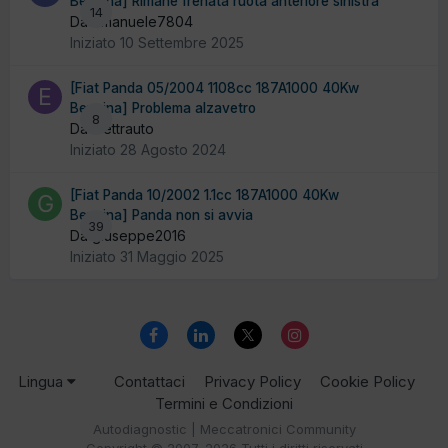
Benzina] Rimane frenata ruota anteriore sinistra
14
Da emanuele7804
Iniziato
10 Settembre 2025
[Fiat Panda 05/2004 1108cc 187A1000 40Kw
Benzina] Problema alzavetro
8
Da Elettrauto
Iniziato
28 Agosto 2024
[Fiat Panda 10/2002 1.1cc 187A1000 40Kw
Benzina] Panda non si avvia
39
Da giuseppe2016
Iniziato
31 Maggio 2025
Lingua
Contattaci
Privacy Policy
Cookie Policy
Termini e Condizioni
Autodiagnostic | Meccatronici Community