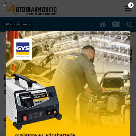
2
X
Meccatronica
[Fiat Seicento 08/2001 1100cc 187A1000
40Kw Benzina] Spia temperatura acqua non
si accende
Da Sauro
20 Marzo 2012
in
Meccatronica