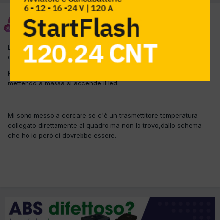
Sauro
Inviato
20 Marzo 2012
La spia temperatura acqua non si accende quando sono in key-
on (quindi non si accende mai in pratica).
Ho preso dal quadro strumenti il filo di riferimento della spia e
mettendo a massa si accende il led.
Mi sono messo a cercare se c'è un trasmettitore temperatura
collegato direttamente al quadro ma non lo trovo,dallo schema
che ho io però ci dovrebbe essere.