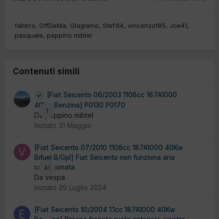
fabbro
OffDeMa
Glaglaino
Stef.64
vincenzof85
Joe41
pasquale
peppino mibtel
Contenuti simili
[Fiat Seicento 06/2003 1108cc 187A1000
40Kw Benzina] P0130 P0170
1
Da peppino mibtel
Iniziato
31 Maggio
[Fiat Seicento 07/2010 1108cc 187A1000 40Kw
Bifuel B/Gpl] Fiat Seicento non funziona aria
condizionata
41
Da vespa
Iniziato
29 Luglio 2024
[Fiat Seicento 10/2004 1.1cc 187A1000 40Kw