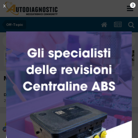
2
X
Off-Topic
Misterioso
Da thetotem
20 Marzo 2012
in
Off-Topic
thetotem
Inviato
20 Marzo 2012