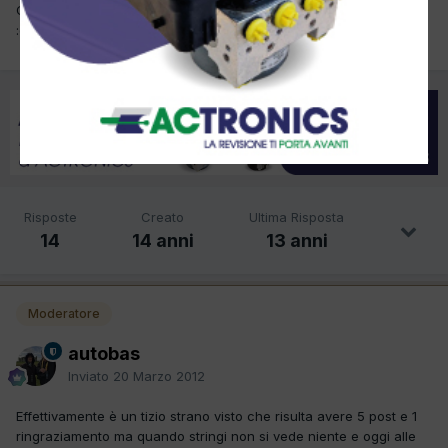
Ciao Enrico toglimi una curiosità che è l'utente Mario Rossi
:oO:
Risposte
Creato
Ultima Risposta
14
14 anni
13 anni
Moderatore
autobas
Inviato
20 Marzo 2012
Effettivamente è un tizio strano visto che risulta avere 5 post e 1
ringraziamento ma quando stringi non si vede niente e oggi alle