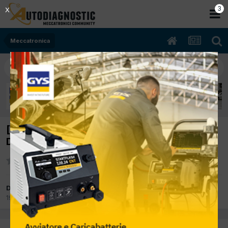
2
X
Meccatronica
[A 180 CDI 09/2005 1992cc 640940 80Kw
Diesel] auto alluvionata
Da delta
19 Marzo 2012
in
Meccatronica