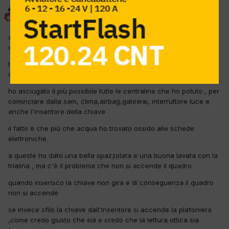
delta
Inviato
19 Marzo 2012
a causa di un'alluvione della settimana scorsa ho in officina
questa A180
l'acqua è arrivata fino a sotto il quadro strumenti , infatti solo il
quadro strumenti si è salvato , tutto il resto era a bagno
ho asciugato il più possibile tutte le centraline che ho potuto , per
cominciare dalla sam, clima,airbag,gatewai, interruttore luce e
anche l'inseritore della chiave
il fatto è che più che acqua ho trovato ossido alle schede
elettroniche
a queste ho dato una bella spazzolata e una buona lavata con la
trialina , ma c'è il problema che non si accende il quadro
quando inserisco la chiave non gira e di conseguenza il quadro
non si accende
se invece sfilo la chiave dall'inseritore si accende la plafoniera
,come credo giusto che sia e credo che la lettura ottica sia