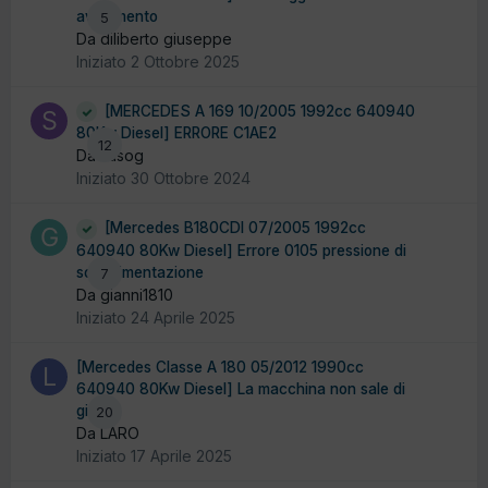
avviamento
5
Da diliberto giuseppe
Iniziato
2 Ottobre 2025
[MERCEDES A 169 10/2005 1992cc 640940
80Kw Diesel] ERRORE C1AE2
12
Da sasog
Iniziato
30 Ottobre 2024
[Mercedes B180CDI 07/2005 1992cc
640940 80Kw Diesel] Errore 0105 pressione di
sovralimentazione
7
Da gianni1810
Iniziato
24 Aprile 2025
[Mercedes Classe A 180 05/2012 1990cc
640940 80Kw Diesel] La macchina non sale di
giri
20
Da LARO
Iniziato
17 Aprile 2025