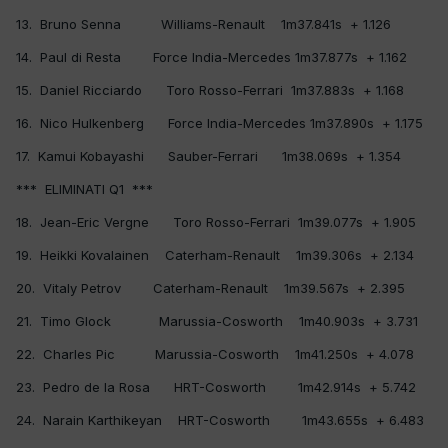
13. Bruno Senna Williams-Renault 1m37.841s + 1.126
14. Paul di Resta Force India-Mercedes 1m37.877s + 1.162
15. Daniel Ricciardo Toro Rosso-Ferrari 1m37.883s + 1.168
16. Nico Hulkenberg Force India-Mercedes 1m37.890s + 1.175
17. Kamui Kobayashi Sauber-Ferrari 1m38.069s + 1.354
*** ELIMINATI Q1 ***
18. Jean-Eric Vergne Toro Rosso-Ferrari 1m39.077s + 1.905
19. Heikki Kovalainen Caterham-Renault 1m39.306s + 2.134
20. Vitaly Petrov Caterham-Renault 1m39.567s + 2.395
21. Timo Glock Marussia-Cosworth 1m40.903s + 3.731
22. Charles Pic Marussia-Cosworth 1m41.250s + 4.078
23. Pedro de la Rosa HRT-Cosworth 1m42.914s + 5.742
24. Narain Karthikeyan HRT-Cosworth 1m43.655s + 6.483