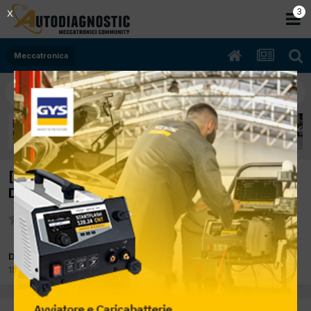
2
X
Meccatronica
[Nissan Qashqai 01/2008 1500cc k9k 77Kw
Diesel] Il motore gira ma non si avvia
Da VinnyG
15 Marzo 2012
in
Meccatronica