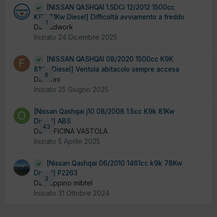
[NISSAN QASHQAI 1.5DCi 12/2012 1500cc
K9K 81Kw Diesel] Difficoltà avviamento a freddo
1
Da badwork
Iniziato
24 Dicembre 2025
[NISSAN QASHQAI 08/2020 1500cc K9K
81Kw Diesel] Ventola abitacolo sempre accesa
8
Da fanni
Iniziato
25 Giugno 2025
[Nissan Qashqai j10 08/2008 1.5cc K9k 81Kw
Diesel] ABS
43
Da OFFICINA VASTOLA
Iniziato
5 Aprile 2025
[Nissan Qashqai 06/2010 1461cc k9k 78Kw
Diesel] P2263
3
Da peppino mibtel
Iniziato
31 Ottobre 2024