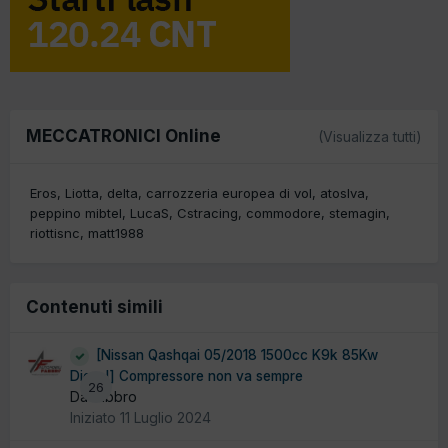
MECCATRONICI Online
(Visualizza tutti)
Eros
Liotta
delta
carrozzeria europea di vol
atoslva
peppino mibtel
LucaS
Cstracing
commodore
stemagin
riottisnc
matt1988
Contenuti simili
[Nissan Qashqai 05/2018 1500cc K9k 85Kw
Diesel] Compressore non va sempre
26
Da fabbro
Iniziato
11 Luglio 2024