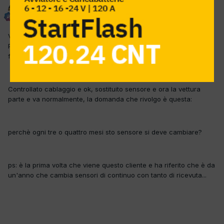
VinnyG
Inviato
15 Marzo 2012
Vettura come da titolo, il motore gira ma non si avvia, in diagnosi
P0340 sensore posizione albero a camme A, bancata 1
funzionamento difettoso del circuito.
Controllato cablaggio e ok, sostituito sensore e ora la vettura
parte e va normalmente, la domanda che rivolgo è questa:
perchè ogni tre o quattro mesi sto sensore si deve cambiare?
ps: è la prima volta che viene questo cliente e ha riferito che è da
un'anno che cambia sensori di continuo con tanto di ricevuta...