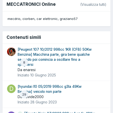
MECCATRONICI Online
(Visualizza tutti)
mecdrio
ciorben
car elettronic
graziano57
Contenuti simili
[Peugeot 107 10/2012 998cc 1KR (CFB) 50Kw
Benzina] Macchina parte, gira bene qualche
secondo poi comincia a oscillare fino a
8
spegnersi
Da enaresi
Iniziato
10 Giugno 2025
[hyundai i10 05/2019 998cc g3la 49Kw
Benzina] veicolo non parte
29
Da davide2000
Iniziato
28 Giugno 2023