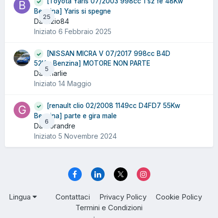
[Toyota Yaris 07/2003 998cc 1 sz fe 48Kw
Benzina] Yaris si spegne
25
Da Bizio84
Iniziato
6 Febbraio 2025
[NISSAN MICRA V 07/2017 998cc B4D
52Kw Benzina] MOTORE NON PARTE
5
Da Charlie
Iniziato
14 Maggio
[renault clio 02/2008 1149cc D4FD7 55Kw
Benzina] parte e gira male
6
Da Gorandre
Iniziato
5 Novembre 2024
Lingua
Contattaci
Privacy Policy
Cookie Policy
Termini e Condizioni