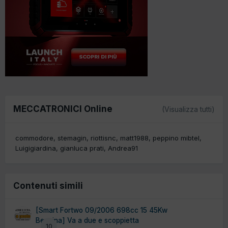
MECCATRONICI Online
(Visualizza tutti)
commodore
stemagin
riottisnc
matt1988
peppino mibtel
Luigigiardina
gianluca prati
Andrea91
Contenuti simili
[Smart Fortwo 09/2006 698cc 15 45Kw
Benzina] Va a due e scoppietta
10