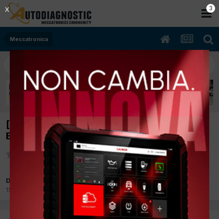
2
X
Meccatronica
[Smart Fortwo 03/2003 698cc 15 45Kw
Benzina] stacco riattacco motore
Da elena
15 Marzo 2012
in
Meccatronica