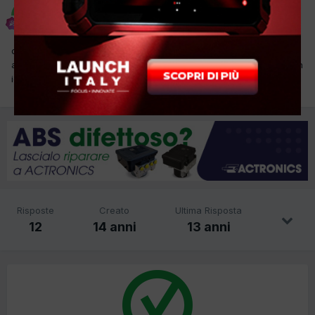
elena
Inviato
15 Marzo 2012
ciao a tutti, forse, se il cliente decide,dovremo sostituire il motore
a questa smart, qualcuno di voi lo ha già fatto? solo per avere un
idea del tempo. grazie
Risposte
Creato
Ultima Risposta
12
14 anni
13 anni