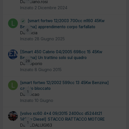
Da luciano.rosi
Iniziato
2 Dicembre 2024
[smart fortwo 12/2003 700cc m160 45Kw
Benzina] apprendimento corpo farfallato
6
Da lancia
Iniziato
28 Giugno 2025
[Smart 450 Cabrio 04/2005 698cc 15 45Kw
Benzina] Un trattino solo sul quadro
28
Da emporio
Iniziato
8 Giugno 2015
[smart fortwo 12/2002 599cc 13 45Kw Benzina]
cambio bloccato
1
Da loncao
Iniziato
10 Giugno
[volvo xc60 4x4 09/2015 2400cc d5244t21
140Kw Diesel] STACCO RIATTACCO MOTORE
1
Da MEDALUIGI63