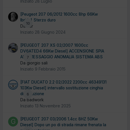
Iniziato
28 Luglio
[Peugeot 207 06/2012 1600cc 8hp 66Kw
Ibrida] Sterzo duro
10
Da cdr
Iniziato
28 Giugno 2024
[PEUGEOT 207 XS 02/2007 1600cc
DV6ATED4 66Kw Diesel] ACCENSIONE SPIA
ABS MESSAGGIO ANOMALIA SISTEMA ABS
7
Da giorgio sali
Iniziato
9 Febbraio 2015
[FIAT DUCATO 2.2 02/2022 2200cc 46349131
103Kw Diesel] intervallo sostituzione cinghia
distribuzione
6
Da badwork
Iniziato
13 Novembre 2025
[PEUGEOT 207 03/2006 1.4cc 8HZ 50Kw
Diesel] Dopo un po di strada rimane frenata la