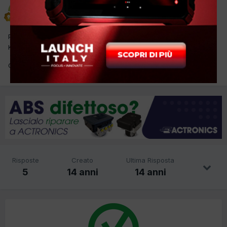
giuliano279
Inviato
14 Marzo 2012
Per cortesia qualcuno mi sa dire quale è l'intervallo (di tempo e
Km) per la sostituzione della cinghia di distribuzione?
Grazie!
Risposte
Creato
Ultima Risposta
5
14 anni
14 anni