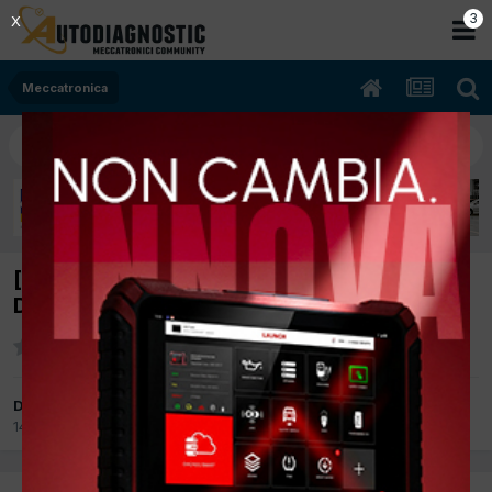
2
X
Meccatronica
[Peugeot 207 04/2006 1600cc 9HY 66Kw
Diesel] Intervallo Distribuzione
Da giuliano279
14 Marzo 2012
in
Meccatronica