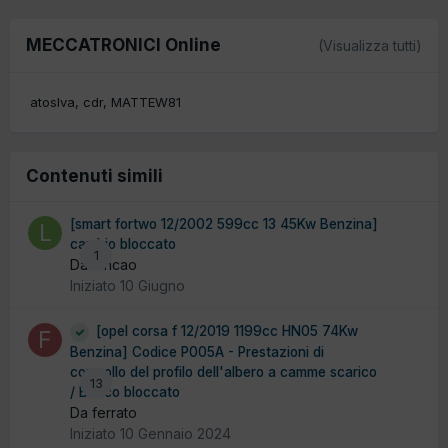
MECCATRONICI Online
(Visualizza tutti)
atoslva
cdr
MATTEW81
Contenuti simili
[smart fortwo 12/2002 599cc 13 45Kw Benzina]
cambio bloccato
1
Da loncao
Iniziato
10 Giugno
[opel corsa f 12/2019 1199cc HN05 74Kw
Benzina] Codice P005A - Prestazioni di
controllo del profilo dell'albero a camme scarico
13
/ Banco bloccato
Da ferrato
Iniziato
10 Gennaio 2024