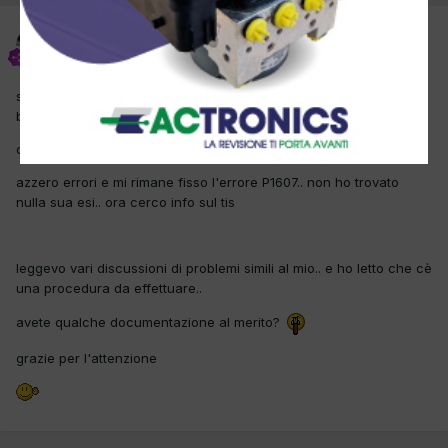
Audi SP
Inviato
13 Marzo 2012
salve a tutti.. come da oggetto.. ho questa car in officina con una
bella F fissa nel quadro strumento..
diagnosticata e mi da cambio bloccato..
azzero errori e mi rimane fisso l'errore P1607.. non ho trovato
nulla sua esi.. ora cerco info sul tis
leggevo vari discussioni di problemi simili al mio.. e ho letto che cè
una procedura da effettuare..
avete qualche documentazione al merito?
grazie per l'attenzione