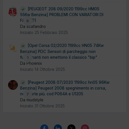
[PEUGEOT 208 09/2020 1199cc HM05
55Kw Benzina] PROBLEMI CON VARIATORI DI
FASE (?)
6
Da scafandro
Iniziato
25 Febbraio 2025
[Opel Corsa 02/2020 1199cc HN05 74Kw
Benzina] PDC Sensori di parcheggio non
funzionanti non emettono il classico "bip"
1
Da Phoenix
Iniziato
14 Ottobre 2025
[Peugeot 2008 07/2020 1199cc hn05 96Kw
Benzina] Peugeot 2008 spegnimento in corsa,
non parte più. cod P064A e U1205
7
Da mudstyle
Iniziato
31 Ottobre 2025