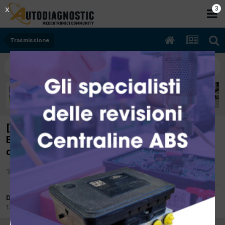
2
X
Trasmissione
[Corsa c 04/2002 1199cc z12xe 55Kw
Benzina] cambio robot. bloccato: "F" nel
display P1607
Da Audi SP
13 Marzo 2012
in
Trasmissione