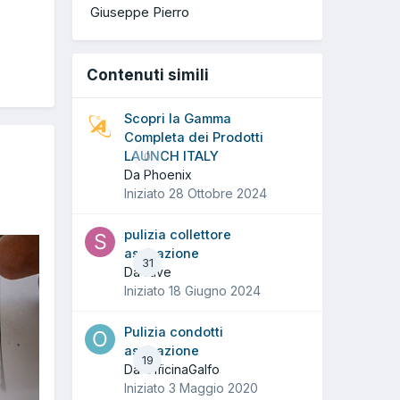
Giuseppe Pierro
Contenuti simili
Scopri la Gamma
Completa dei Prodotti
LAUNCH ITALY
0
Da Phoenix
Iniziato
28 Ottobre 2024
pulizia collettore
aspirazione
31
Da stive
Iniziato
18 Giugno 2024
Pulizia condotti
aspirazione
19
Da OfficinaGalfo
Iniziato
3 Maggio 2020