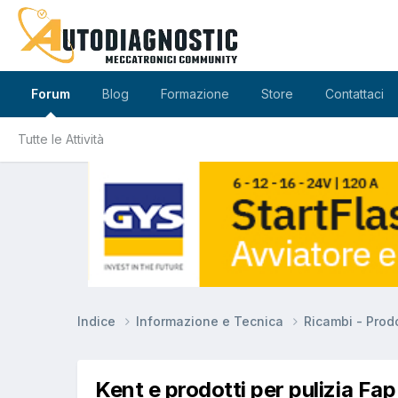
Forum
Blog
Formazione
Store
Contattaci
Tutte le Attività
Indice
Informazione e Tecnica
Ricambi - Prodo
Kent e prodotti per pulizia Fap