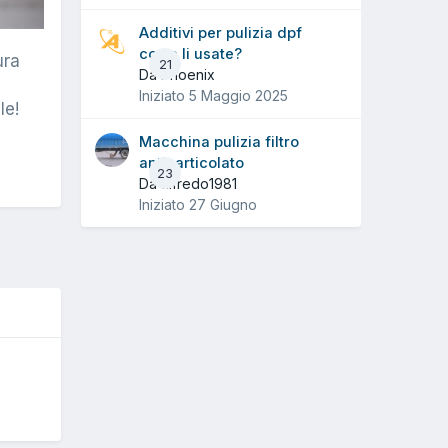
Additivi per pulizia dpf
come li usate?
ura
21
Da Phoenix
Iniziato
5 Maggio 2025
le!
Macchina pulizia filtro
antiparticolato
23
Da alfredo1981
Iniziato
27 Giugno
O