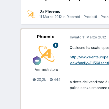
Da Phoenix
11 Marzo 2012
in
Ricambi - Prodotti - Prez
Phoenix
Inviato
11 Marzo 2012
Qualcuno ha usato que
http://www.kenteurope
viewfamily=11156&sec
Amministratore
20,2k
444
a detta del venditore 
pulirlo senza smontare n