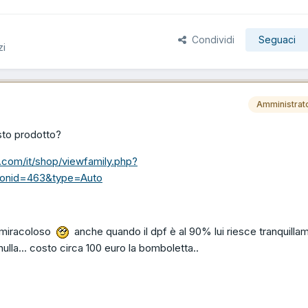
Condividi
Seguaci
zi
Amministrat
sto prodotto?
.com/it/shop/viewfamily.php?
tionid=463&type=Auto
è miracoloso
anche quando il dpf è al 90% lui riesce tranquilla
ulla... costo circa 100 euro la bomboletta..