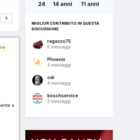
24
14 anni
11 anni
5
MIGLIOR CONTRIBUTO IN QUESTA
DISCUSSIONE
ragazzo75
5 messaggi
ore
Phoenix
4 messaggi
cdr
4 messaggi
boschservice
3 messaggi
mente a