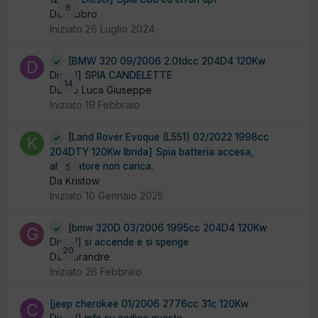
6
Da fabbro
Iniziato
26 Luglio 2024
[BMW 320 09/2006 2.0tdcc 204D4 120Kw
Diesel] SPIA CANDELETTE
14
Da De Luca Giuseppe
Iniziato
19 Febbraio
[Land Rover Evoque (L551) 02/2022 1998cc
204DTY 120Kw Ibrida] Spia batteria accesa,
alternatore non carica.
5
Da Kristow
Iniziato
10 Gennaio 2025
[bmw 320D 03/2006 1995cc 204D4 120Kw
Diesel] si accende e si spenge
20
Da Gorandre
Iniziato
26 Febbraio
[jeep cherokee 01/2006 2776cc 31c 120Kw