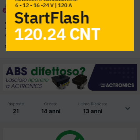
O.E,R
Inviato
11 Marzo 2012
cioa ragazzi mi date info riguardo questa spia T BELT la cinghia è
stata sostitruita ma la spia come la spengo procedura manuale
o con diagnostico ?
grazie sempre
Risposte
Creato
Ultima Risposta
21
14 anni
13 anni