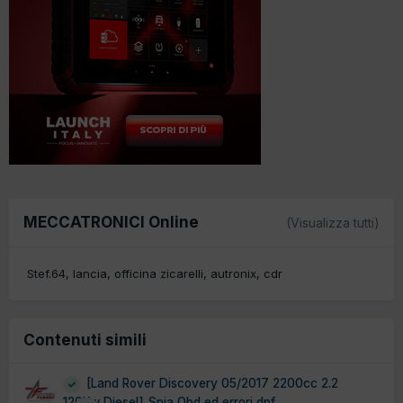
MECCATRONICI Online
(Visualizza tutti)
Stef.64
lancia
officina zicarelli
autronix
cdr
Contenuti simili
[Land Rover Discovery 05/2017 2200cc 2.2
120Kw Diesel] Spia Obd ed errori dpf