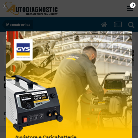
2
X
Meccatronica
[land cruiser 06/2006 3.0.cc KDFTV 120Kw
Diesel] spia t-belt
Da O.E,R
11 Marzo 2012
in
Meccatronica