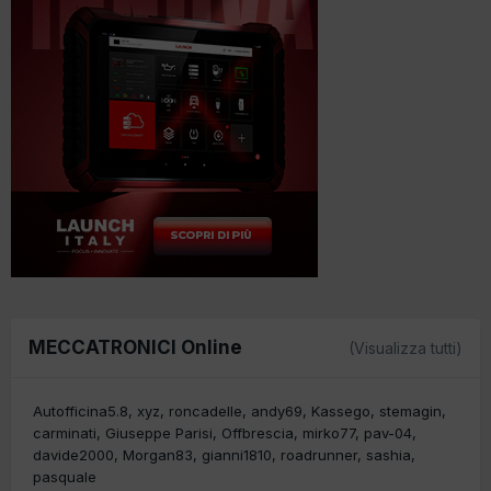
MECCATRONICI Online
(Visualizza tutti)
Autofficina5.8
xyz
roncadelle
andy69
Kassego
stemagin
carminati
Giuseppe Parisi
Offbrescia
mirko77
pav-04
davide2000
Morgan83
gianni1810
roadrunner
sashia
pasquale