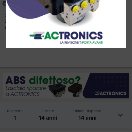
Inviato
6 Marzo 2012
http://www.segnidalcielo.it/index.php/segnidalcielo-news/726-
russia-ritrovato-fossile-di-400-milioni-di-anni-fa-che-puo-
cambiare-la-storia
E qui ci abbottano con Euro 5 e 4 e 6
:o
:o
Risposte
Creato
Ultima Risposta
1
14 anni
14 anni