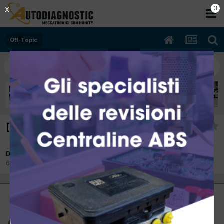
2
X
Off-Topic
[?] Andate al link
Da autobas
6 Marzo 2012
in
Off-Topic
Moderatore
autobas