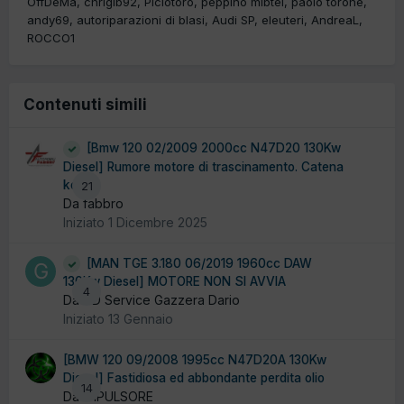
OffDeMa
chrigib92
Piciotoro
peppino mibtel
paolo torone
andy69
autoriparazioni di blasi
Audi SP
eleuteri
AndreaL
ROCCO1
Contenuti simili
[Bmw 120 02/2009 2000cc N47D20 130Kw
Diesel] Rumore motore di trascinamento. Catena
ko?
21
Da fabbro
Iniziato
1 Dicembre 2025
[MAN TGE 3.180 06/2019 1960cc DAW
130Kw Diesel] MOTORE NON SI AVVIA
4
Da GD Service Gazzera Dario
Iniziato
13 Gennaio
[BMW 120 09/2008 1995cc N47D20A 130Kw
Diesel] Fastidiosa ed abbondante perdita olio
14
Da IMPULSORE