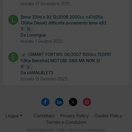
Iniziato
17 Dicembre 2017
[bmw 320d e 92 12/2008 2000cc n47d20a
130Kw Diesel] difficolta avviamento bmw e92
320d
15
Da Lorengua
Iniziato
1 Giugno 2025
[SMART FORTWO 06/2007 1000cc 132910
52Kw Benzina] MOTORE GIRA MA NON SI
AVVIA
5
Da EMANUELE73
Iniziato
13 Gennaio 2025
Lingua
Contattaci
Privacy Policy
Cookie Policy
Termini e Condizioni
Autodiagnostic | Meccatronici Community