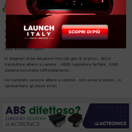
max motors
Inviato
3 Marzo 2012
Ciao a tutti ,
questa auto non parte , un paio di giorni prima il cliente mi ha
fatto notare un rumore al minimo una sorta di vibrazione , che a
parer mio veniva dalla catena di distrubuzione , ma non gli ho
dato eccessivo peso .
In diagnosi 4cae attuatore ricircolo gas di scarico , 3ECO
trasduttore albero a camme , 483D regolatore farfalla , 434E
sistama bocchette raffreddamento .
Ho cambiato sensore albero a camme , non avvia lo stesso , si
ripresentano gli stessi errori