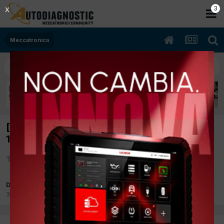
2
X
Meccatronica
[320 d E91 12/2007 2000 cc N47D20A
130Kw Diesel] MOTORE NON AVVIA
Da max motors
3 Marzo 2012
in
Meccatronica