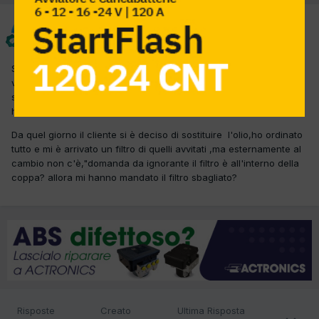
giantucci
Inviato
2 Marzo 2012
Salve oggi mi è arrivata questa car per la sost delle pastiglie e ho
visto che ha piu di 100.000 km volevo sapere a quanti km vanno
sostituiti l'olio del cambio automatico e quello dei differenziali.non
ho alcun riferimento.Grazie per l'aiuto
Da quel giorno il cliente si è deciso di sostituire l'olio,ho ordinato
tutto e mi è arrivato un filtro di quelli avvitati ,ma esternamente al
cambio non c'è,"domanda da ignorante il filtro è all'interno della
coppa? allora mi hanno mandato il filtro sbagliato?
Risposte
Creato
Ultima Risposta