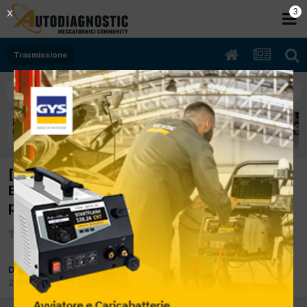
2
X
Trasmissione
[Legacy 10/2007 1994cc EJ20 121Kw
Benzina] Posizione filtro olio Kilometraggio
per sost olio cambio
Da giantucci
2 Marzo 2012
in
Trasmissione