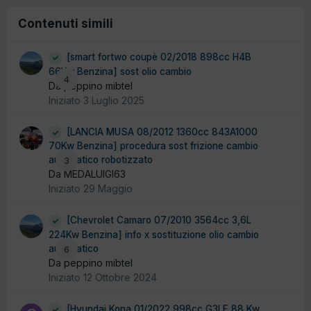
Contenuti simili
[smart fortwo coupè 02/2018 898cc H4B
66Kw Benzina] sost olio cambio
4
Da peppino mibtel
Iniziato
3 Luglio 2025
[LANCIA MUSA 08/2012 1360cc 843A1000
70Kw Benzina] procedura sost frizione cambio
automatico robotizzato
3
Da MEDALUIGI63
Iniziato
29 Maggio
[Chevrolet Camaro 07/2010 3564cc 3,6L
224Kw Benzina] info x sostituzione olio cambio
automatico
6
Da peppino mibtel
Iniziato
12 Ottobre 2024
[Hyundai Kona 01/2022 998cc G3LF 88,Kw