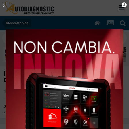
3
X
Meccatronica
[ford c-max 07/2004 1600cc gdda 80Kw
Diesel] vuoti nello sterzo
Da MOTO
2 Marzo 2012
in
Meccatronica