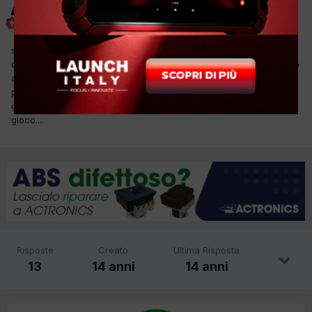
MOTO
Inviato
2 Marzo 2012
salve a tutti...guidando quest'auto su tragitti lunghi se si fanno
delle leggere sterzate si avvertono come dei vuoti nel nello sterzo
anche in fase di ritorno.....non so se mi sono spiegato bene...il
problema si avverte + o - cambiando le impostazioni di
guida....secondo voi??la scatola sembra non avere nessun
gioco....
Risposte
Creato
Ultima Risposta
13
14 anni
14 anni