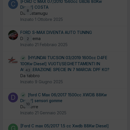
[FORD C MAX 07/2010 1560cc G8DB 80Kw
Diesel] COSTA
8
Da costamugu
Iniziato
1 Ottobre 2025
FORD S-MAX DIVENTA AUTO TUNING
Da ludema
2
Iniziato
21 Febbraio 2025
[HYUNDAI TUCSON 03/2019 1600cc D4FE
100Kw Diesel] VUOTI/SEGHETTAMENTI IN
ACCELERAZIONE SPECIE IN 7 MARCIA: DPF KO?
43
Da fabbro
Iniziato
9 Giugno 2025
[ford C Max 06/2017 1500cc XWDB 88Kw
Diesel] sensori gomme
10
Da dierre
Iniziato
21 Gennaio 2025
[Ford C max 05/2017 1.5 cc Xwdb 88Kw Diesel]