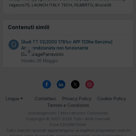
ragazzo75
LAUNCH ITALY TECH
FILIBERTO
Bruce26
Contenuti simili
[Audi TT 02/2000 1781cc APP 132Kw Benzina]
Aria condizionata non funzionante
4
Da GarageParravicini
Iniziato
26 Maggio
Lingua
Contattaci
Privacy Policy
Cookie Policy
Termini e Condizioni
Autodiagnostic | Meccatronici Community
Copyright © 2007-2026 Tutti i diritti riservati
P.iva 03438870044
Tutti i marchi riportati appartengono ai legittimi proprietari; marchi