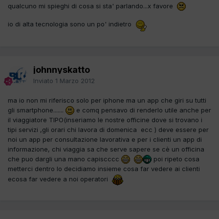
qualcuno mi spieghi di cosa si sta' parlando...x favore
io di alta tecnologia sono un po' indietro
johnnyskatto
Inviato
1 Marzo 2012
ma io non mi riferisco solo per iphone ma un app che giri su tutti
gli smartphone.......
e comq pensavo di renderlo utile anche per
il viaggiatore TIPO(inseriamo le nostre officine dove si trovano i
tipi servizi ,gli orari chi lavora di domenica ecc ) deve essere per
noi un app per consultazione lavorativa e per i clienti un app di
informazione, chi viaggia sa che serve sapere se cè un officina
che puo dargli una mano capiscccc
poi ripeto cosa
metterci dentro lo decidiamo insieme cosa far vedere ai clienti
ecosa far vedere a noi operatori