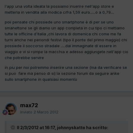
l'app una volta ideata la possiamo inserire nell'app store e
metterla in vendita alla modica cifra 1,59 euro......o a 0,79....
poii pensate chi possiede uno smartphone è di per se uno
smanettone se gli diamo un app completa in cui tipo ci mettiamo
tutte le officine d'italia ,chi lavora di domenica chi come me fa
turni anche nei periondi festivi (tipo il ponte del primo maggio) chi
possiede il soccorso stradale .....dai immaginate di essere in
viaggio e vi si rompe la macchia e adesso aggiungete nell'app cio
che potrebbe servire
in piu per noi potremmo inserire una sezione (ma da verificare se
si puo fare ma penso di si) la sezione forum da seguire anke
sullo smartphone in qualsiasi momento
max72
Inviato
2 Marzo 2012
Il 2/3/2012 at 16:17, johnnyskatto ha scritto: