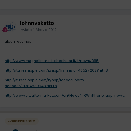
johnnyskatto
Inviato
1 Marzo 2012
alcuni esempi:
http://www.magnetimarelli-checkstar.it/it/news/385
http://itunes.apple.com/it/app/fiamm/id443527202?mt=8
http://itunes.apple.com/it/app/tecdoc-parts-
decoder/id384889948?mt=8
http://www.trwaftermarket.com/en/News/TRW-iPhone-app-news/
Amministratore