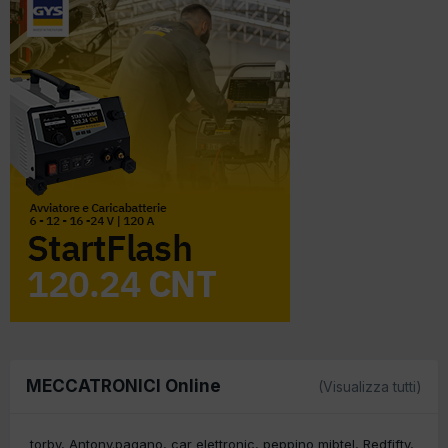
MECCATRONICI Online
(Visualizza tutti)
torby
Antony.pagano
car elettronic
peppino mibtel
Redfifty