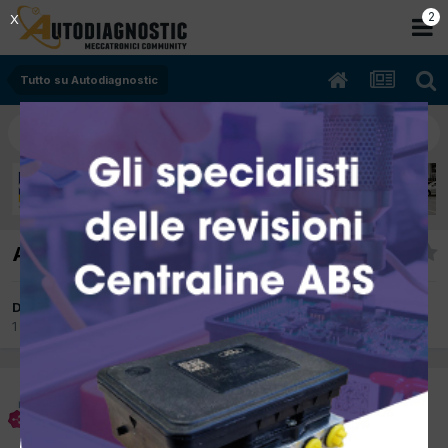
1
X
Tutto su Autodiagnostic
App per SMARTPHONE
Da johnnyskatto
1 Marzo 2012
in
Tutto su Autodiagnostic
johnnyskatto
Inviato
1 Marzo 2012