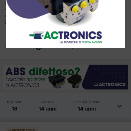
salve colleghi volevo proporvi questa mia idea
perchè
non ci facciamo una bella applicazione per gli smartphone APP
AUTODIAGNOSTIC (di cosa metterci dentro ci discutiamo dopo).
io sul mio iphone gia ne uso alcuni tipo quello della
M.Marelli,Fiamm
(ci sono anke io),TRW,TecDOC ed altri.....
Risposte
Creato
Ultima Risposta
18
14 anni
14 anni
Amministratore