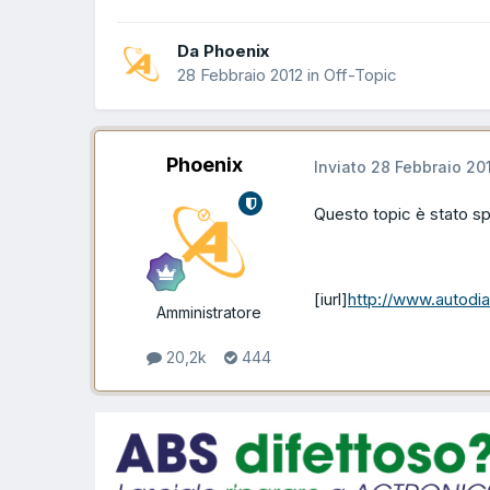
Da Phoenix
28 Febbraio 2012
in
Off-Topic
Phoenix
Inviato
28 Febbraio 20
Questo topic è stato s
[iurl]
http://www.autodi
Amministratore
20,2k
444