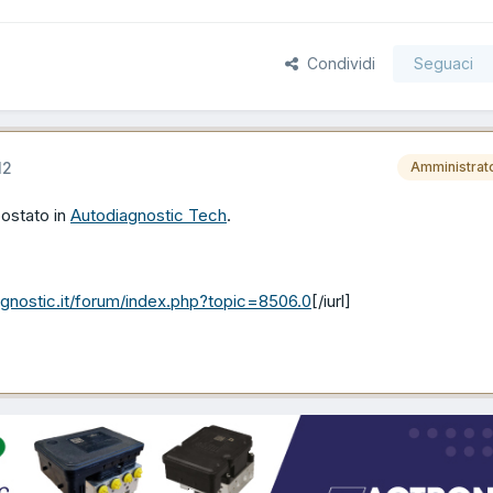
Condividi
Seguaci
12
Amministrat
postato in
Autodiagnostic Tech
.
agnostic.it/forum/index.php?topic=8506.0
[/iurl]