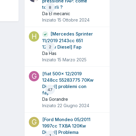
pressione FAP: come
toglierli ?
8
Da El mecanic
Iniziato
15 Ottobre 2024
[Mercedes Sprinter
11/2019 2143cc 651
120Kw Diesel] Fap
2
Da Has
Iniziato
15 Marzo 2025
[fiat 500x 12/2019
1248cc 55283775 70Kw
Diesel] problemi con
47
fap
Da Gorandre
Iniziato
22 Giugno 2024
[Ford Mondeo 05/2011
1997cc TXBA 120Kw
Diesel] Problema
1