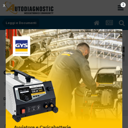
2
X
Leggi e Documenti
Corso diagnosi per Cuneo e provincia
Da delfino
26 Febbraio 2012
in
Leggi e Documenti
delfino