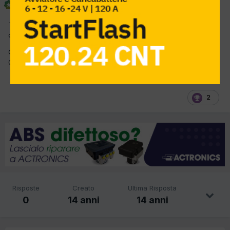
Inviato
26 Febbraio 2012
Tramite la ECIPAPIEMONTE la CNA sta organizzazndo un corso di
diagnosi.
Chi e' interessato puo' contattare la sig.a Marinella Masoni Tel.
011 3357211
2
Risposte
Creato
Ultima Risposta
0
14 anni
14 anni