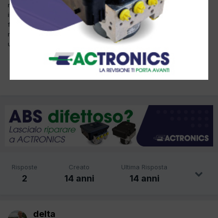
non so perche è bloccato il topic comunque volevo dare un
informazione importante,oggi mi è arrivato il canone rai e
fortunatamente in quel momento c era un finanziere in officina e
mi ha spiegato che se non uso il pc per vedere la tv devo fare
una dichiarazione e non pagare il canone
Risposte
Creato
Ultima Risposta
2
14 anni
14 anni
delta