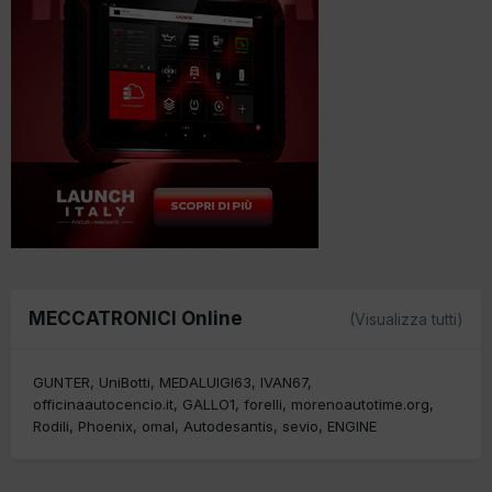
MECCATRONICI Online
(Visualizza tutti)
GUNTER
UniBotti
MEDALUIGI63
IVAN67
officinaautocencio.it
GALLO1
forelli
morenoautotime.org
Rodili
Phoenix
omal
Autodesantis
sevio
ENGINE