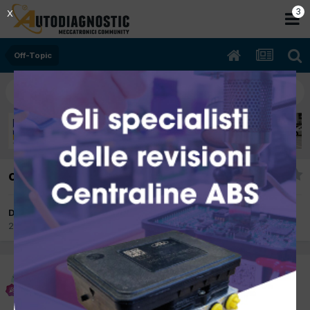
3
X
Off-Topic
canone rai
Da danilo74
24 Febbraio 2012
in
Off-Topic
danilo74
Inviato
24 Febbraio 2012