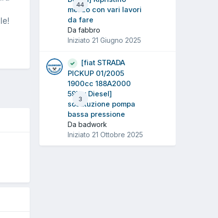
44
mezzo con vari lavori
da fare
le!
Da fabbro
Iniziato
21 Giugno 2025
[fiat STRADA
PICKUP 01/2005
1900cc 188A2000
59Kw Diesel]
3
sostituzione pompa
bassa pressione
Da badwork
Iniziato
21 Ottobre 2025
O