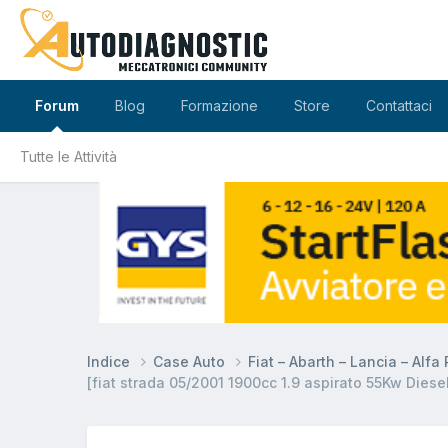
Forum
Blog
Formazione
Store
Contattaci
Tutte le Attività
Indice
Case Auto
Fiat – Abarth – Lancia – Alf
[fiat strada 05/2001 1900cc 1.9 aspirato 55Kw Diese