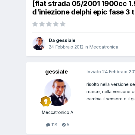
[fiat strada 05/2001 1900cc 1
d'iniezione delphi epic fase 3 
Da gessiale
24 Febbraio 2012
in
Meccatronica
gessiale
Inviato
24 Febbraio 20
risolto nella versione 
marce, nella versione c
cambia il sensore e il g
Meccatronico A
118
5