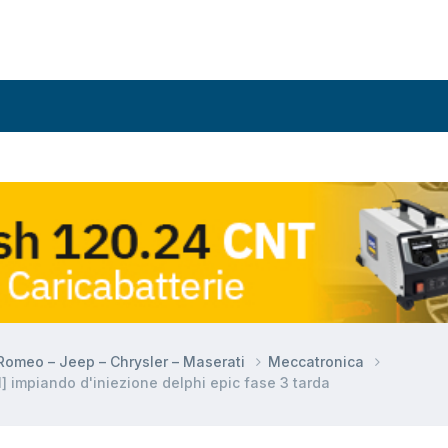
a Romeo – Jeep – Chrysler – Maserati
Meccatronica
l] impiando d'iniezione delphi epic fase 3 tarda