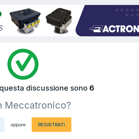
a questa discussione sono
6
n Meccatronico?
REGISTRATI
oppure