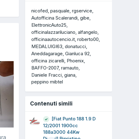
nicofed
pasquale
rgservice
Autofficina Scalerandi
gibe
ElettronicAuto25
officinalazzariluciano
alfangelo
officinaautocencio.it
roberto00
MEDALUIGI63
donatucci
Aneddagarage
Gianluca 92
officina zicarelli
Phoenix
BAFFO-2007
ramauto
Daniele Fracci
giana
peppino mibtel
Contenuti simili
[Fiat Punto 188 1.9 D
12/2001 1900cc
188a3000 44Kw
ura
Diesel] Ripristino