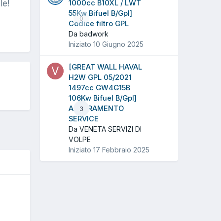
le!
1000cc B10XL / LWT
55Kw Bifuel B/Gpl]
0
Codice filtro GPL
Da badwork
Iniziato
10 Giugno 2025
[GREAT WALL HAVAL
H2W GPL 05/2021
1497cc GW4G15B
106Kw Bifuel B/Gpl]
AZZERAMENTO
3
SERVICE
Da VENETA SERVIZI DI
VOLPE
Iniziato
17 Febbraio 2025
O