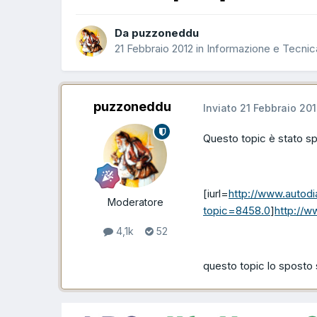
Da puzzoneddu
21 Febbraio 2012
in
Informazione e Tecnic
puzzoneddu
Inviato
21 Febbraio 20
Questo topic è stato s
[iurl=
http://www.autodi
Moderatore
topic=8458.0
]
http://w
4,1k
52
questo topic lo sposto 