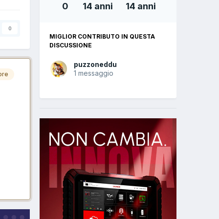
0
14 anni
14 anni
0
MIGLIOR CONTRIBUTO IN QUESTA
DISCUSSIONE
puzzoneddu
1 messaggio
ore