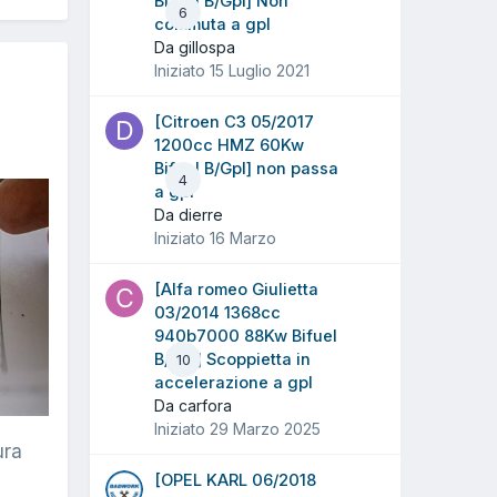
Bifuel B/Gpl] Non
6
commuta a gpl
Da gillospa
Iniziato
15 Luglio 2021
[Citroen C3 05/2017
1200cc HMZ 60Kw
Bifuel B/Gpl] non passa
4
a gpl
Da dierre
Iniziato
16 Marzo
[Alfa romeo Giulietta
03/2014 1368cc
940b7000 88Kw Bifuel
B/Gpl] Scoppietta in
10
accelerazione a gpl
Da carfora
Iniziato
29 Marzo 2025
ura
[OPEL KARL 06/2018