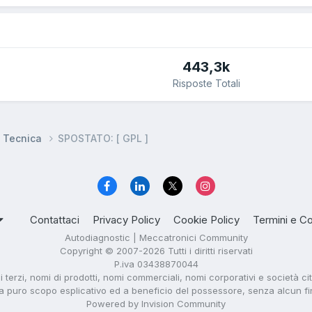
443,3k
Risposte Totali
e Tecnica
SPOSTATO: [ GPL ]
Contattaci
Privacy Policy
Cookie Policy
Termini e Co
Autodiagnostic | Meccatronici Community
Copyright © 2007-2026 Tutti i diritti riservati
P.iva 03438870044
di terzi, nomi di prodotti, nomi commerciali, nomi corporativi e società ci
i a puro scopo esplicativo ed a beneficio del possessore, senza alcun fine 
Powered by Invision Community