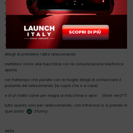
la sapete questa ?
se rimanete in panne con il telecomando che non funziona più o
magari le chiavi sono rimasti dentro il bagagliaio e non sapete
come aprire la macchina ?
semplice :
chiamate vostra moglie a casa
ditegli di prendere l'altro telecomando
mettetevi vicino alla macchina con la comunicazione telefonica
aperta
nel frattempo che parlate con la moglie ditegli di schiacciare il
pulsante del telecomando (la copia che e a casa)
e d'un tratto come per magia la macchina si apre (forte vero??)
tutto questo solo per radiocomando, con infrarossi lo si prende in
quel posto
:2funny:
delta