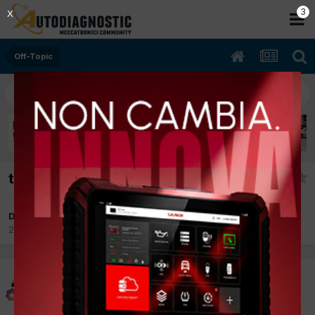
2
X
Off-Topic
telecomando telefonico
Da delta
20 Febbraio 2012
in
Off-Topic
delta
Inviato
20 Febbraio 2012