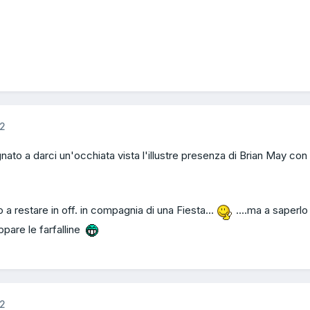
12
to a darci un'occhiata vista l'illustre presenza di Brian May con 
a restare in off. in compagnia di una Fiesta...
....ma a saperlo
ppare le farfalline
12