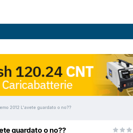
emo 2012 L'avete guardato o no??
ete guardato o no??