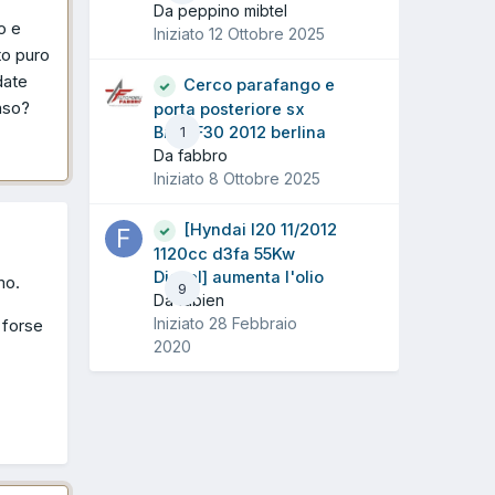
Da peppino mibtel
o e
Iniziato
12 Ottobre 2025
to puro
date
Cerco parafango e
nso?
porta posteriore sx
Bmw F30 2012 berlina
1
Da fabbro
Iniziato
8 Ottobre 2025
[Hyndai I20 11/2012
1120cc d3fa 55Kw
Diesel] aumenta l'olio
mo.
9
Da fabien
Iniziato
28 Febbraio
 forse
2020