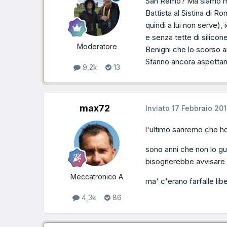
San Remo? Ma siamo matt
Battista al Sistina di 
quindi a lui non serve),
e senza tette di silicone
Moderatore
Benigni che lo scorso 
Stanno ancora aspett
9,2k
13
max72
Inviato
17 Febbraio 20
l'ultimo sanremo che ho
sono anni che non lo gua
bisognerebbe avvisare ce
Meccatronico A
ma' c'erano farfalle li
4,3k
86