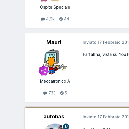
Ospite Speciale
4,9k
44
Mauri
Inviato
17 Febbraio 20
Farfallina, vista su Yo
Meccatronico A
733
5
autobas
Inviato
17 Febbraio 20