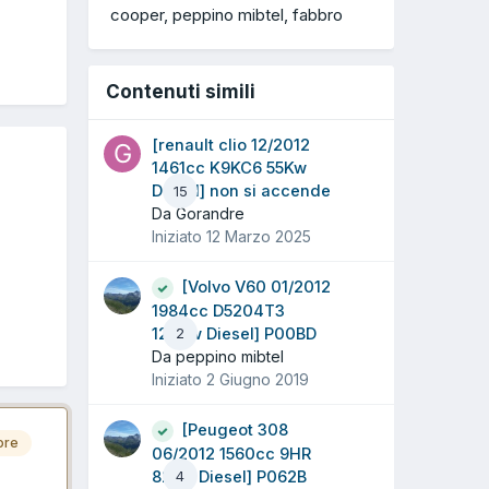
cooper
peppino mibtel
fabbro
Contenuti simili
[renault clio 12/2012
1461cc K9KC6 55Kw
Diesel] non si accende
15
Da Gorandre
Iniziato
12 Marzo 2025
[Volvo V60 01/2012
1984cc D5204T3
120Kw Diesel] P00BD
2
Da peppino mibtel
Iniziato
2 Giugno 2019
[Peugeot 308
ore
06/2012 1560cc 9HR
82Kw Diesel] P062B
4