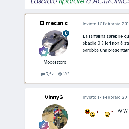
El mecanic
Inviato
17 Febbraio 20
La farfallina sarebbe q
sbaglia 3 ? Ieri non è 
sarebbe una presentatri
Moderatore
7,5k
183
VinnyG
Inviato
17 Febbraio 20
W W W