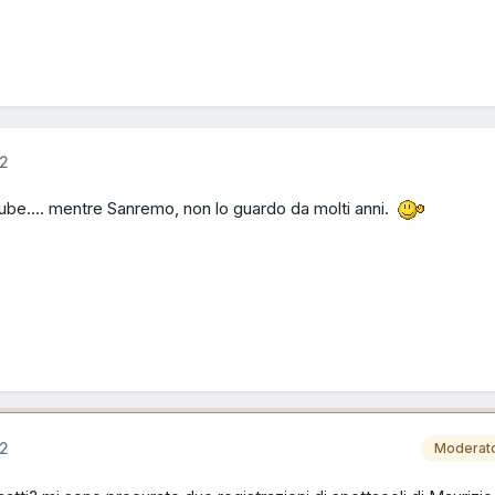
12
uTube.... mentre Sanremo, non lo guardo da molti anni.
12
Moderat