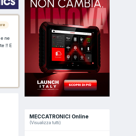
ore
 e ne
e !! E
MECCATRONICI Online
(Visualizza tutti)