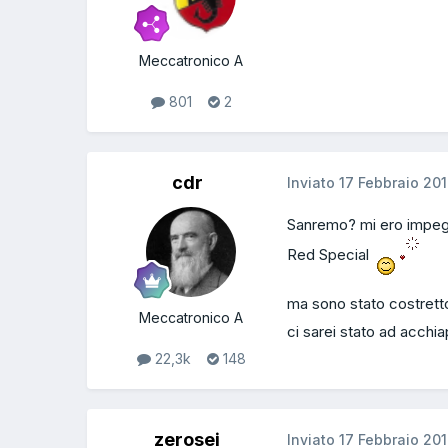
Meccatronico A
801
2
cdr
Inviato
17 Febbraio 20
Sanremo? mi ero impegna
Red Special
ma sono stato costretto 
Meccatronico A
ci sarei stato ad acchia
22,3k
148
zerosei
Inviato
17 Febbraio 20