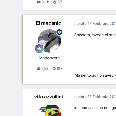
3,6k
87
El mecanic
Inviato
17 Febbraio 20
Stassera, invece di st
Moderatore
7,5k
183
Ma nel topic non avevi 
vito azzollini
Inviato
17 Febbraio 20
io sono anni che non 