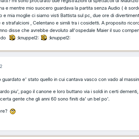
i? mi sono procurato due registrazioni di spettacoli di Maurizio
Roma e mentre mio suocero guardava la partita senza Audio ( è sord
 io e mia moglie ci siamo visti Battista sul pc, due ore di divertimen
 e strafalcioni , Celentano e simili tra i cosidetti. A proposito ricor
anno disse che avrebbe devoluto all'ospedale Maier il suo compe
ando
:knuppel2:
:knuppel2:
12
 guardato e' stato quello in cui cantava vasco con vado al massi
rdo piu', pago il canone e loro buttano via i soldi in certi dementi,
rta gente che gli anni 60 sono finiti da' un bel po'.
bere?