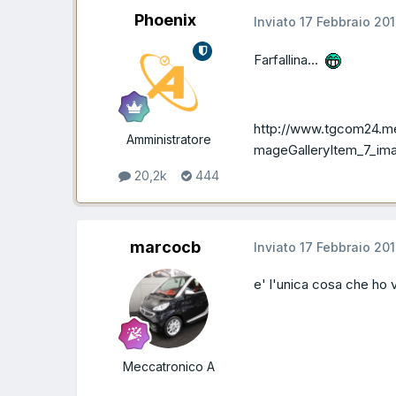
Phoenix
Inviato
17 Febbraio 20
Farfallina...
http://www.tgcom24.med
Amministratore
mageGalleryItem_7_ima
20,2k
444
marcocb
Inviato
17 Febbraio 20
e' l'unica cosa che ho vis
Meccatronico A