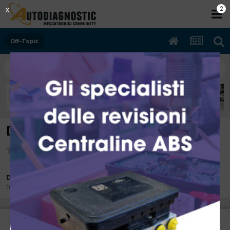
2
X
Off-Topic
[Nuovo sistema iniezione diesel]
Da autobas
16 Febbraio 2012
in
Off-Topic
Moderatore