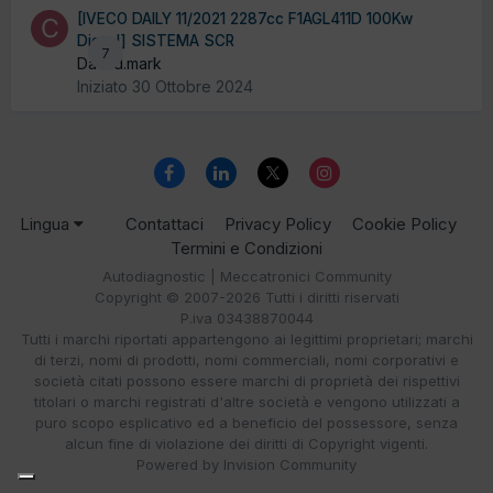
[IVECO DAILY 11/2021 2287cc F1AGL411D 100Kw
Diesel] SISTEMA SCR
7
Da c.d.mark
Iniziato
30 Ottobre 2024
Lingua
Contattaci
Privacy Policy
Cookie Policy
Termini e Condizioni
Autodiagnostic | Meccatronici Community
Copyright © 2007-2026 Tutti i diritti riservati
P.iva 03438870044
Tutti i marchi riportati appartengono ai legittimi proprietari; marchi
di terzi, nomi di prodotti, nomi commerciali, nomi corporativi e
società citati possono essere marchi di proprietà dei rispettivi
titolari o marchi registrati d'altre società e vengono utilizzati a
puro scopo esplicativo ed a beneficio del possessore, senza
alcun fine di violazione dei diritti di Copyright vigenti.
Powered by Invision Community