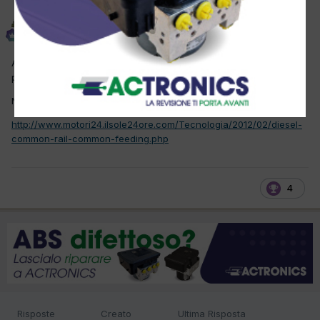
autobas
Inviato
16 Febbraio 2012
All'orizzonte un nuovo sistema di iniezione, sviluppato in Italia, al
politecnico di Torino per l'esattezza.
Non esiste più il rail
http://www.motori24.ilsole24ore.com/Tecnologia/2012/02/diesel-
common-rail-common-feeding.php
4
Risposte
Creato
Ultima Risposta