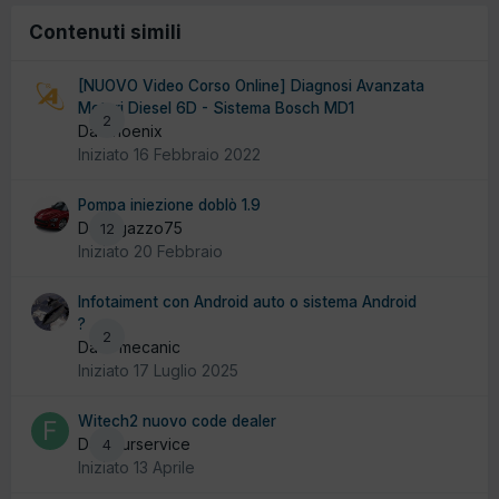
Contenuti simili
[NUOVO Video Corso Online] Diagnosi Avanzata
Motori Diesel 6D - Sistema Bosch MD1
2
Da Phoenix
Iniziato
16 Febbraio 2022
Pompa iniezione doblò 1.9
Da ragazzo75
12
Iniziato
20 Febbraio
Infotaiment con Android auto o sistema Android
?
2
Da El mecanic
Iniziato
17 Luglio 2025
Witech2 nuovo code dealer
Da futurservice
4
Iniziato
13 Aprile