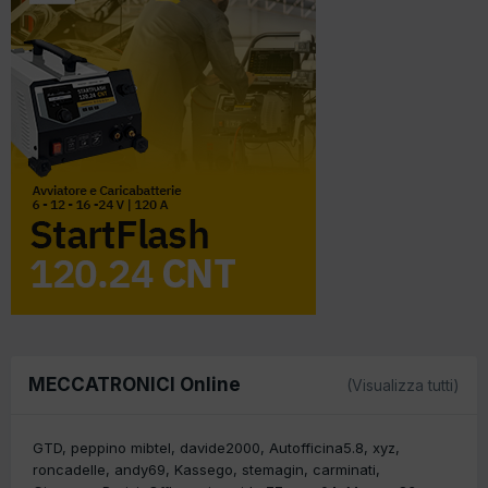
MECCATRONICI Online
(Visualizza tutti)
GTD
peppino mibtel
davide2000
Autofficina5.8
xyz
roncadelle
andy69
Kassego
stemagin
carminati