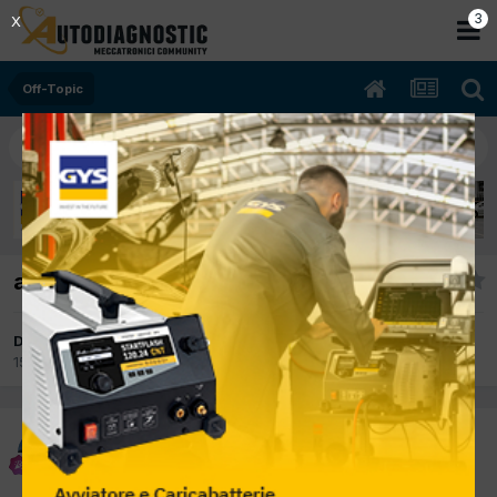
3
X
Off-Topic
a tutto c'è un rimedio
Da alfredo1981
15 Febbraio 2012
in
Off-Topic
alfredo1981
Inviato
15 Febbraio 2012