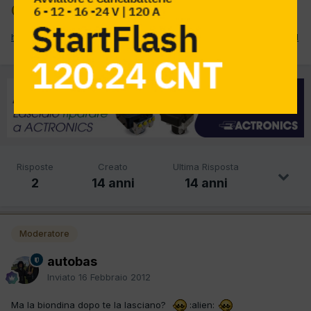
http://www.youtube.com/watch?v=ERPgFwlGwRg&feature=related
Risposte
Creato
Ultima Risposta
2
14 anni
14 anni
Moderatore
autobas
Inviato
16 Febbraio 2012
Ma la biondina dopo te la lasciano?
:alien: