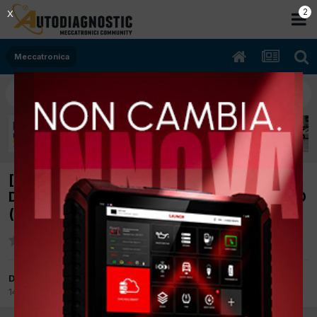
2
X
Meccatronica
[freelander 01/2006 1951cc 204d3 82Kw
Diesel] non sale di giri errore 4704 (kts) 1260
(autocom)
Da badwork
14 Febbraio 2012
in
Meccatronica