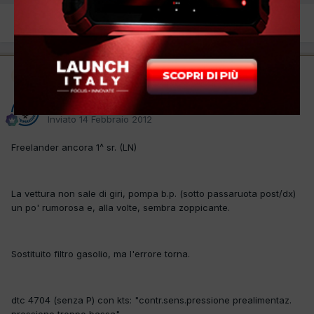
PREC
Pagina 1 di 2
AVANTI
Moderatore
badwork
Inviato
14 Febbraio 2012
Freelander ancora 1^ sr. (LN)
La vettura non sale di giri, pompa b.p. (sotto passaruota post/dx)
un po' rumorosa e, alla volte, sembra zoppicante.
Sostituito filtro gasolio, ma l'errore torna.
dtc 4704 (senza P) con kts: "contr.sens.pressione prealimentaz.
pressione troppo bassa"