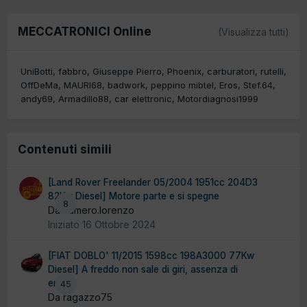
MECCATRONICI Online
(Visualizza tutti)
UniBotti
fabbro
Giuseppe Pierro
Phoenix
carburatori
rutelli
OffDeMa
MAURI68
badwork
peppino mibtel
Eros
Stef.64
andy69
Armadillo88
car elettronic
Motordiagnosi1999
Contenuti simili
[Land Rover Freelander 05/2004 1951cc 204D3
82Kw Diesel] Motore parte e si spegne
8
Da cumero.lorenzo
Iniziato
16 Ottobre 2024
[FIAT DOBLO' 11/2015 1598cc 198A3000 77Kw
Diesel] A freddo non sale di giri, assenza di
errori.
45
Da ragazzo75