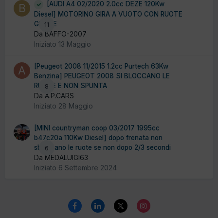
[AUDI A4 02/2020 2.0cc DEZE 120Kw
Diesel] MOTORINO GIRA A VUOTO CON RUOTE
GIRATE
11
Da BAFFO-2007
Iniziato
13 Maggio
[Peugeot 2008 11/2015 1.2cc Purtech 63Kw
Benzina] PEUGEOT 2008 SI BLOCCANO LE
RUOTE E NON SPUNTA
8
Da A.P.CARS
Iniziato
28 Maggio
[MINI countryman coop 03/2017 1995cc
b47c20a 110Kw Diesel] dopo frenata non
sbloccano le ruote se non dopo 2/3 secondi
6
Da MEDALUIGI63
Iniziato
6 Settembre 2024