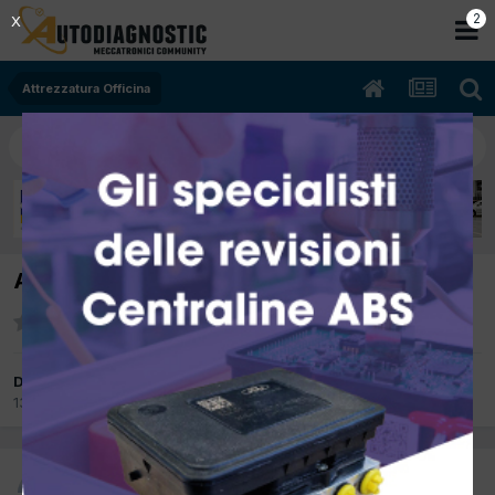
2
X
Attrezzatura Officina
Assetto ruote CEMB DWA1000L/W
Da skyfox
13 Febbraio 2012
in
Attrezzatura Officina
skyfox