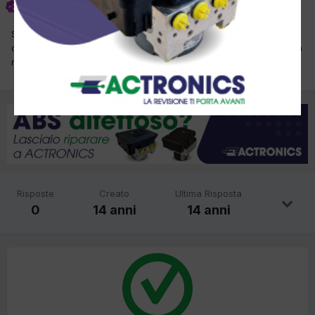
Inviato
13 Febbraio 2012
Sono stato contattato dalla ditta in oggetto che mi ha proposto
questo assetto ruote.Volevo sapere se funziona bene e se la ditta
risulta essere affidabile.
Risposte
Creato
Ultima Risposta
0
14 anni
14 anni