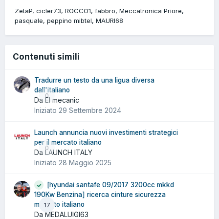
ZetaP
cicler73
ROCCO1
fabbro
Meccatronica Priore
pasquale
peppino mibtel
MAURI68
Contenuti simili
Tradurre un testo da una ligua diversa
dall'italiano
0
Da El mecanic
Iniziato
29 Settembre 2024
Launch annuncia nuovi investimenti strategici
per il mercato italiano
0
Da LAUNCH ITALY
Iniziato
28 Maggio 2025
[hyundai santafe 09/2017 3200cc mkkd
190Kw Benzina] ricerca cinture sicurezza
mercato italiano
17
Da MEDALUIGI63