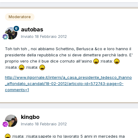
Moderatore
autobas
Inviato
18 Febbraio 2012
Toh toh toh , noi abbiamo Schettino, Berlusca &co e loro hanno il
presidente della repubblica che si deve dimettere perchè ladro. E'
proprio vero che il bue dice cornuto all'asino
:risata:
:risata:
:risata:
http://www.ilgiornale.it/interni/a_casa_presidente_tedesco_lhanno
_affondato_scandali/18-02-2012/articolo-id=572743-page=0-
comments=1
kingbo
Inviato
18 Febbraio 2012
:risata: :risata:sapete io ho lavorato 5 anni in mercedes ma