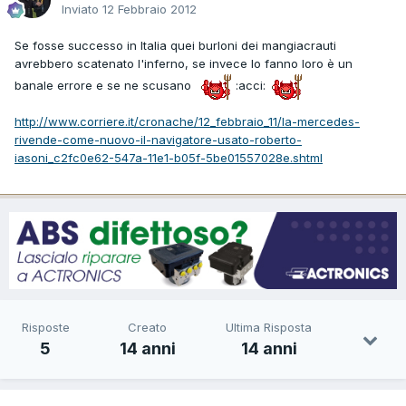
Inviato
12 Febbraio 2012
Se fosse successo in Italia quei burloni dei mangiacrauti
avrebbero scatenato l'inferno, se invece lo fanno loro è un
banale errore e se ne scusano
:acci:
http://www.corriere.it/cronache/12_febbraio_11/la-mercedes-
rivende-come-nuovo-il-navigatore-usato-roberto-
iasoni_c2fc0e62-547a-11e1-b05f-5be01557028e.shtml
Risposte
Creato
Ultima Risposta
5
14 anni
14 anni