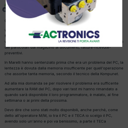
laconifabio
Inviato
8 Febbraio 2012
Ciao
vorrei sapere se qualcuno che adopera il TECA, gestionale
fornito da Magneti Marelli, dopo l'untimo aggiornamento, la
versione 11.10, ha riscontrato problemi di lentezza nell' inserimento
dei particolari dal magazino ai documenti, fatture-ricevute-
preventivi.
In Marelli hanno sentenziato prima che era un problema del PC, la
lentezza è dovuta dalla memoria insufficente per quell'operazione
che assorbe tanta memoria, secondo il tecnico della Kompunet.
Ad alla mia domanda se per risolvere il problema era sufficente
aumentare la RAM del PC, dopo vari test mi hanno rimandato a
quando sarà disponibile il loro programmatore, è malato, al fine
settimana o ai primi della prossima.
Devo dire che sono stati molto disponibili, anche perché, come
detto all'operatore M/M, io tra il PC e il TECA io scelgo il PC,
avendo solo un'anno e poi va benissimo, a parte il TECa