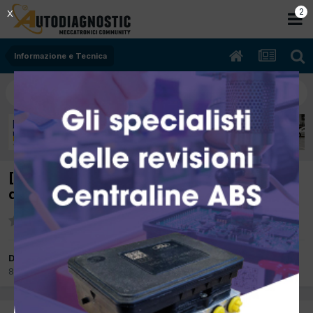
2
X
Informazione e Tecnica
[Gestionale TECA] Problemi di immissione
dati
Da laconifabio
8 Febbraio 2012
in
Informazione e Tecnica