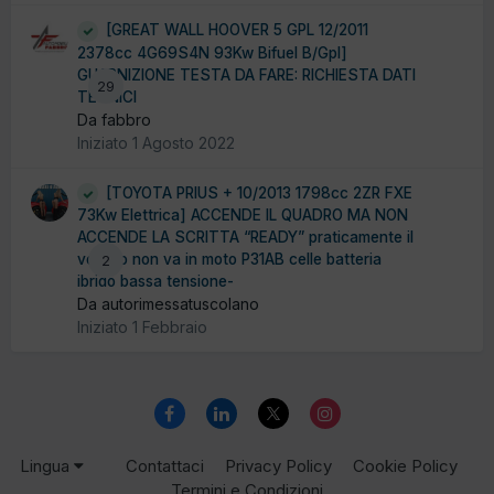
[GREAT WALL HOOVER 5 GPL 12/2011
2378cc 4G69S4N 93Kw Bifuel B/Gpl]
GUARNIZIONE TESTA DA FARE: RICHIESTA DATI
29
TECNICI
Da fabbro
Iniziato
1 Agosto 2022
[TOYOTA PRIUS + 10/2013 1798cc 2ZR FXE
73Kw Elettrica] ACCENDE IL QUADRO MA NON
ACCENDE LA SCRITTA “READY” praticamente il
veicolo non va in moto P31AB celle batteria
2
ibrido bassa tensione-
Da autorimessatuscolano
Iniziato
1 Febbraio
Lingua
Contattaci
Privacy Policy
Cookie Policy
Termini e Condizioni