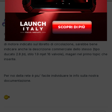
Moderatore
badwork
Inviato
8 Settembre 2011
Chiedo subito scusa se il titolo non è nei canoni ma vorrei
segnalare che quando chiedete info per i veicoli fiat, oltre al tipo
di motore indicato sul libretto di circolazione, sarebbe bene
indicare anche la descrizione commerciale dello stesso (tipo
ducato 2.8 jtd, stilo 1.9 mjet 16 valvole), magari nel primo topic che
inserite.
Per noi della rete è piu' facile individuare le info sulla nostra
documentazione.