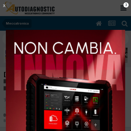
2
X
Meccatronica
[TUTTI I VEICOLI 01/1991 TTcc TT TTKw
Ibrida] INSERIMENTO DATI PER RICHIESTA
INFO
Da badwork
8 Settembre 2011
in
Meccatronica