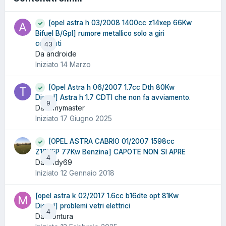
[opel astra h 03/2008 1400cc z14xep 66Kw
Bifuel B/Gpl] rumore metallico solo a giri
costanti
43
Da androide
Iniziato
14 Marzo
[Opel Astra h 06/2007 1.7cc Dth 80Kw
Diesel] Astra h 1.7 CDTI che non fa avviamento.
9
Da tomymaster
Iniziato
17 Giugno 2025
[OPEL ASTRA CABRIO 01/2007 1598cc
Z16XEP 77Kw Benzina] CAPOTE NON SI APRE
4
Da andy69
Iniziato
12 Gennaio 2018
[opel astra k 02/2017 1.6cc b16dte opt 81Kw
Diesel] problemi vetri elettrici
4
Da montura