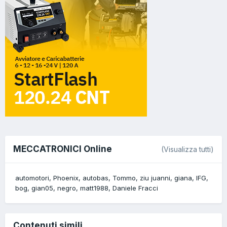
MECCATRONICI Online
(Visualizza tutti)
automotori
Phoenix
autobas
Tommo
ziu juanni
giana
IFG
bog
gian05
negro
matt1988
Daniele Fracci
Contenuti simili