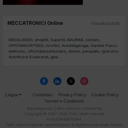
MECCATRONICI Online
(Visualizza tutti)
MEDALUIGI63
andy69
Superfd
MAURI68
ciorben
OFFICINADORTENZI
nicofed
Aneddagarage
Daniele Fracci
elettronic
officinalazzariluciano
domini
pasquale
rgservice
Autofficina Scalerandi
gibe
Lingua
Contattaci
Privacy Policy
Cookie Policy
Termini e Condizioni
Autodiagnostic | Meccatronici Community
Copyright © 2007-2026 Tutti i diritti riservati
P.iva 03438870044
Tutti i marchi riportati appartengono ai legittimi proprietari; marchi