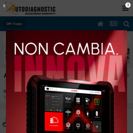
2
X
Off-Topic
Attenti il capo ci spia
Da piter
12 Agosto 2010
in
Off-Topic
piter
Inviato
12 Agosto 2010