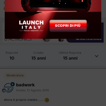
Comportatevi bene che il capo ci sta controllando
:scusa:
Risposte
Creato
Ultima Risposta
10
15 anni
15 anni
Moderatore
badwork
Inviato
12 Agosto 2010
allora è proprio malato.........