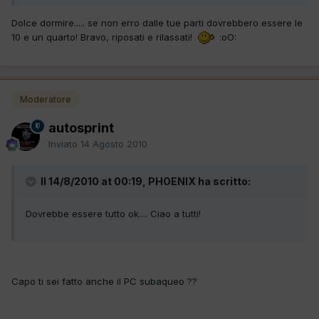
Dolce dormire..... se non erro dalle tue parti dovrebbero essere le
10 e un quarto! Bravo, riposati e rilassati!
:oO:
Moderatore
autosprint
Inviato
14 Agosto 2010
Il 14/8/2010 at 00:19, PHOENIX ha scritto:
Dovrebbe essere tutto ok.... Ciao a tutti!
Capo ti sei fatto anche il PC subaqueo ??