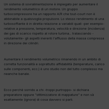
Un sistema di sovralimentazione è impiegato per aumentare il
rendimento volumetrico di un motore. Un gruppo
turbocompressore ha un rapporto A/R che tout-court non è
abbinabile a qualsivoglia propulsore. Lo stesso rendimento di una
turbosoffiante è in diretta relazione a variabili quali -per esempio-
relative a pressione, temperatura, velocità e direzione (incidenza)
dei gas di scarico rispetto al rotore turbina... tralasciando -
volutamente- gli aspetti inerenti l'afflusso della massa compressa
in direzione dei cilindri.
Aumentare il rendimento volumetrico rimanendo in un ambito di
corretta funzionalità e soprattutto affidabilità (temperature, carico
sulle componenti, ecc.) è uno studio non del tutto complesso ma
neanche banale.
Ecco perchè sorrido a chi -troppi purtroppo- si dichiara
preparatore oppure "otttimizzatore di mappature" e non sà
esattamente (ignora) di cosa davvero si parli.