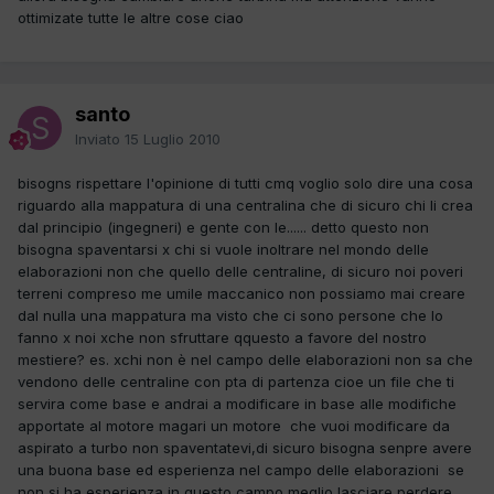
ottimizate tutte le altre cose ciao
santo
Inviato
15 Luglio 2010
bisogns rispettare l'opinione di tutti cmq voglio solo dire una cosa
riguardo alla mappatura di una centralina che di sicuro chi li crea
dal principio (ingegneri) e gente con le...... detto questo non
bisogna spaventarsi x chi si vuole inoltrare nel mondo delle
elaborazioni non che quello delle centraline, di sicuro noi poveri
terreni compreso me umile maccanico non possiamo mai creare
dal nulla una mappatura ma visto che ci sono persone che lo
fanno x noi xche non sfruttare qquesto a favore del nostro
mestiere? es. xchi non è nel campo delle elaborazioni non sa che
vendono delle centraline con pta di partenza cioe un file che ti
servira come base e andrai a modificare in base alle modifiche
apportate al motore magari un motore che vuoi modificare da
aspirato a turbo non spaventatevi,di sicuro bisogna senpre avere
una buona base ed esperienza nel campo delle elaborazioni se
non si ha esperienza in questo campo meglio lasciare perdere