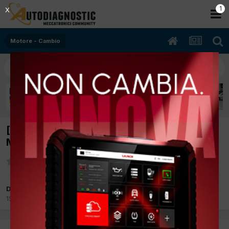
1
X
Motore - Cambio
[Bmw 320d,anno'99,204D1,100Kw]
Montaggio turbina più grossa
Da Nino0788
15 Luglio 2010
in
Motore - Cambio