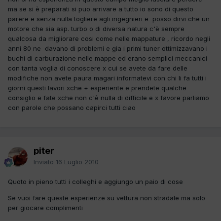
ma se si è preparati si puo arrivare a tutto io sono di questo
parere e senza nulla togliere agli ingegnieri e posso dirvi che un
motore che sia asp. turbo o di diversa natura c'è sempre
qualcosa da migliorare cosi come nelle mappature , ricordo negli
anni 80 ne davano di problemi e gia i primi tuner ottimizzavano i
buchi di carburazione nelle mappe ed erano semplici meccanici
con tanta voglia di conoscere x cui se avete da fare delle
modifiche non avete paura magari informatevi con chi li fa tutti i
giorni questi lavori xche + esperiente e prendete qualche
consiglio e fate xche non c'è nulla di difficile e x favore parliamo
con parole che possano capirci tutti ciao
piter
Inviato
16 Luglio 2010
Quoto in pieno tutti i colleghi e aggiungo un paio di cose
Se vuoi fare queste esperienze su vettura non stradale ma solo
per giocare complimenti