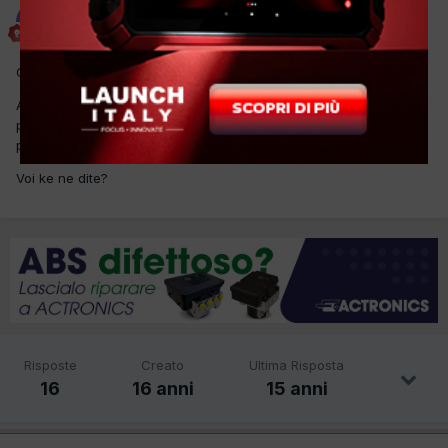
Nino0788
Inviato
15 Luglio 2010
Ciao a tutti,
A qualcuno di voi è capitato di fare esperimenti del genere?
perchè io penso di provare questa cosa e vorrei dei vostri
pareri....tipo un turbo di 330d.
Voi ke ne dite?
Risposte
Creato
Ultima Risposta
16
16 anni
15 anni