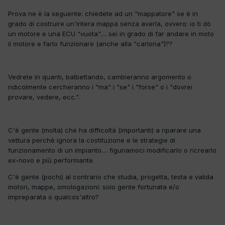
Prova ne è la seguente: chiedete ad un "mappatore" se è in
grado di costruire un'intera mappa senza averla, ovvero: io ti dò
un motore e una ECU "vuota".... sei in grado di far andare in moto
il motore e farlo funzionare (anche alla "carlona")??
Vedrete in quanti, balbettando, cambieranno argomento o
ridicolmente cercheranno i "ma" i "se" i "forse" o i "dovrei
provare, vedere, ecc.".
C'è gente (molta) che ha difficoltà (importanti) a riparare una
vettura perchè ignora la costituzione e le strategie di
funzionamento di un impianto.... figuriamoci modificarlo o ricrearlo
ex-novo e più performante.
C'è gente (pochi) al contrario che studia, progetta, testa e valida
motori, mappe, omologazioni: solo gente fortunata e/o
impreparata o qualcos'altro?