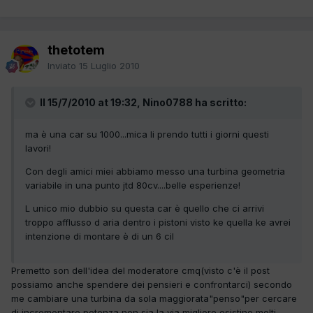
thetotem
Inviato
15 Luglio 2010
Il 15/7/2010 at 19:32, Nino0788 ha scritto:
ma è una car su 1000...mica li prendo tutti i giorni questi
lavori!
Con degli amici miei abbiamo messo una turbina geometria
variabile in una punto jtd 80cv....belle esperienze!
L unico mio dubbio su questa car è quello che ci arrivi
troppo afflusso d aria dentro i pistoni visto ke quella ke avrei
intenzione di montare è di un 6 cil
Premetto son dell'idea del moderatore cmq(visto c'è il post
possiamo anche spendere dei pensieri e confrontarci) secondo
me cambiare una turbina da sola maggiorata"penso"per cercare
di incrementare potenza non sia la via migliore esistino molti