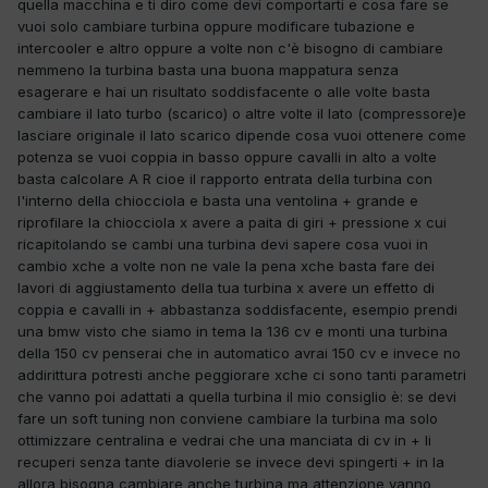
quella macchina e ti diro come devi comportarti e cosa fare se
vuoi solo cambiare turbina oppure modificare tubazione e
intercooler e altro oppure a volte non c'è bisogno di cambiare
nemmeno la turbina basta una buona mappatura senza
esagerare e hai un risultato soddisfacente o alle volte basta
cambiare il lato turbo (scarico) o altre volte il lato (compressore)e
lasciare originale il lato scarico dipende cosa vuoi ottenere come
potenza se vuoi coppia in basso oppure cavalli in alto a volte
basta calcolare A R cioe il rapporto entrata della turbina con
l'interno della chiocciola e basta una ventolina + grande e
riprofilare la chiocciola x avere a paita di giri + pressione x cui
ricapitolando se cambi una turbina devi sapere cosa vuoi in
cambio xche a volte non ne vale la pena xche basta fare dei
lavori di aggiustamento della tua turbina x avere un effetto di
coppia e cavalli in + abbastanza soddisfacente, esempio prendi
una bmw visto che siamo in tema la 136 cv e monti una turbina
della 150 cv penserai che in automatico avrai 150 cv e invece no
addirittura potresti anche peggiorare xche ci sono tanti parametri
che vanno poi adattati a quella turbina il mio consiglio è: se devi
fare un soft tuning non conviene cambiare la turbina ma solo
ottimizzare centralina e vedrai che una manciata di cv in + li
recuperi senza tante diavolerie se invece devi spingerti + in la
allora bisogna cambiare anche turbina ma attenzione vanno