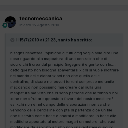
tecnomeccanica
Inviato
15 Agosto 2010
Il 15/7/2010 at 21:23, santo ha scritto:
bisogns rispettare l'opinione di tutti cmq voglio solo dire una
cosa riguardo alla mappatura di una centralina che di
sicuro chi li crea dal principio (ingegneri) e gente con le......
detto questo non bisogna spaventarsi x chi si vuole inoltrare
nel mondo delle elaborazioni non che quello delle
centraline, di sicuro noi poveri terreni compreso me umile
maccanico non possiamo mai creare dal nulla una
mappatura ma visto che ci sono persone che lo fanno x noi
xche non sfruttare qquesto a favore del nostro mestiere?
es. xchi non è nel campo delle elaborazioni non sa che
vendono delle centraline con pta di partenza cioe un file
che ti servira come base e andrai a modificare in base alle
modifiche apportate al motore magari un motore che vuoi
modificare da aspirato a turbo non spaventatevi,di sicuro