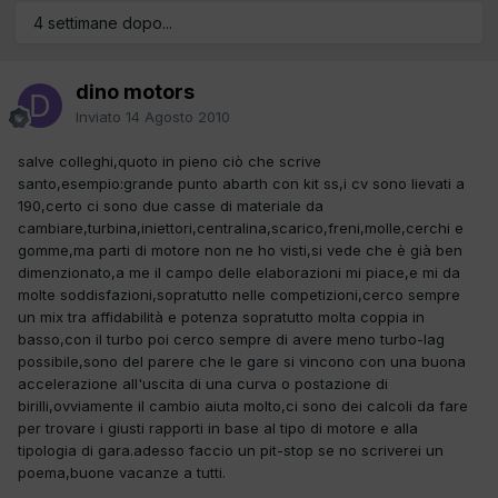
4 settimane dopo...
dino motors
Inviato
14 Agosto 2010
salve colleghi,quoto in pieno ciò che scrive
santo,esempio:grande punto abarth con kit ss,i cv sono lievati a
190,certo ci sono due casse di materiale da
cambiare,turbina,iniettori,centralina,scarico,freni,molle,cerchi e
gomme,ma parti di motore non ne ho visti,si vede che è già ben
dimenzionato,a me il campo delle elaborazioni mi piace,e mi da
molte soddisfazioni,sopratutto nelle competizioni,cerco sempre
un mix tra affidabilità e potenza sopratutto molta coppia in
basso,con il turbo poi cerco sempre di avere meno turbo-lag
possibile,sono del parere che le gare si vincono con una buona
accelerazione all'uscita di una curva o postazione di
birilli,ovviamente il cambio aiuta molto,ci sono dei calcoli da fare
per trovare i giusti rapporti in base al tipo di motore e alla
tipologia di gara.adesso faccio un pit-stop se no scriverei un
poema,buone vacanze a tutti.