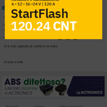
andreaaa72
Inviato
4 Settembre 2008
Sapete mica come si cambiano
Ho dato un'occhiata ma sembra che debba smontare il paraurti e
sfilare i fari....
Ma io dico, tutte a me le BMW????
Vi è mai capitato di metterci le mani.
Grazie a tutti
Risposte
Creato
Ultima Risposta