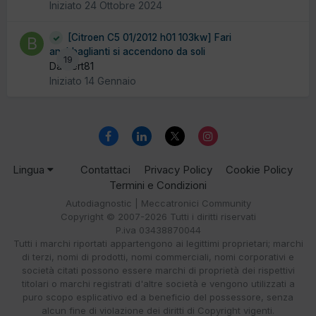
Iniziato
24 Ottobre 2024
[Citroen C5 01/2012 h01 103kw] Fari
anabbaglianti si accendono da soli
19
Da bert81
Iniziato
14 Gennaio
Lingua
Contattaci
Privacy Policy
Cookie Policy
Termini e Condizioni
Autodiagnostic | Meccatronici Community
Copyright © 2007-2026 Tutti i diritti riservati
P.iva 03438870044
Tutti i marchi riportati appartengono ai legittimi proprietari; marchi
di terzi, nomi di prodotti, nomi commerciali, nomi corporativi e
società citati possono essere marchi di proprietà dei rispettivi
titolari o marchi registrati d'altre società e vengono utilizzati a
puro scopo esplicativo ed a beneficio del possessore, senza
alcun fine di violazione dei diritti di Copyright vigenti.