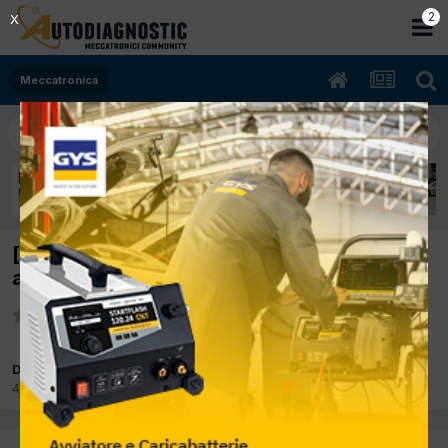
2
X
Meccatronica
[BMW Z4 del 2007] Sostituzione lampadine
anabbaglianti
Da andreaaa72
4 Settembre 2008
in
Meccatronica