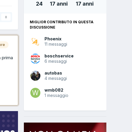
24
17 anni
17 anni
0
MIGLIOR CONTRIBUTO IN QUESTA
DISCUSSIONE
Phoenix
11 messaggi
ore
boschservice
a prima
6 messaggi
autobas
4 messaggi
wmb082
1 messaggio