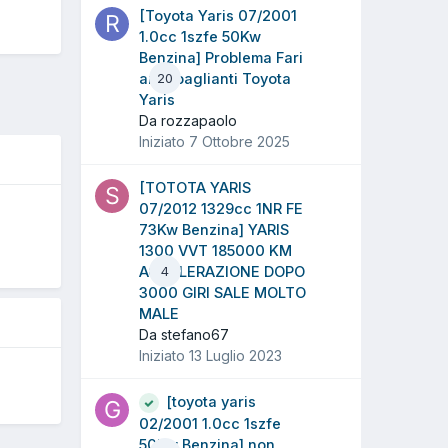
[Toyota Yaris 07/2001
1.0cc 1szfe 50Kw
Benzina] Problema Fari
anabbaglianti Toyota
20
Yaris
Da rozzapaolo
Iniziato
7 Ottobre 2025
[TOTOTA YARIS
07/2012 1329cc 1NR FE
73Kw Benzina] YARIS
1300 VVT 185000 KM
5
ACCELERAZIONE DOPO
4
3000 GIRI SALE MOLTO
MALE
Da stefano67
Iniziato
13 Luglio 2023
[toyota yaris
02/2001 1.0cc 1szfe
50Kw Benzina] non