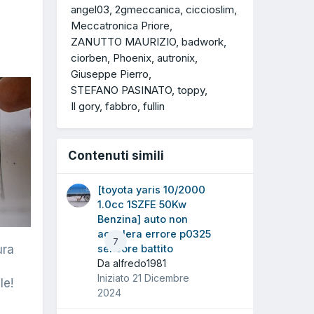
angel03
2gmeccanica
ciccioslim
Meccatronica Priore
ZANUTTO MAURIZIO
badwork
ciorben
Phoenix
autronix
Giuseppe Pierro
STEFANO PASINATO
toppy
Il gory
fabbro
fullin
Contenuti simili
[toyota yaris 10/2000
1.0cc 1SZFE 50Kw
Benzina] auto non
accelera errore p0325
7
sensore battito
ura
Da alfredo1981
Iniziato
21 Dicembre
le!
2024