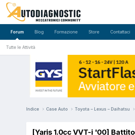
Forum
Blog
Formazione
Store
Contattaci
Tutte le Attività
Indice
Case Auto
Toyota – Lexus – Daihatsu
[Yaris 1.0cc VVT-i '00] Battit