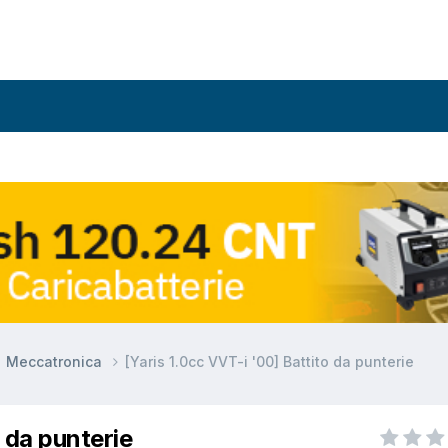
Meccatronica
[Yaris 1.0cc VVT-i '00] Battito da punterie
o da punterie